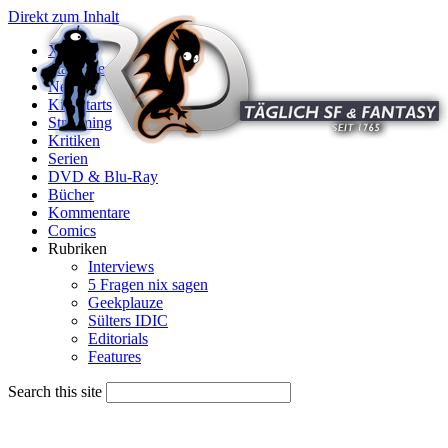
Direkt zum Inhalt
X
Startseite
News
Kinostarts
Streaming
Kritiken
Serien
DVD & Blu-Ray
Bücher
Kommentare
Comics
Rubriken
Interviews
5 Fragen nix sagen
Geekplauze
Sülters IDIC
Editorials
Features
Search this site