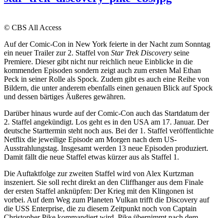
© CBS All Access
Auf der Comic-Con in New York feierte in der Nacht zum Sonntag
ein neuer Trailer zur 2. Staffel von
Star Trek Discovery
seine
Premiere. Dieser gibt nicht nur reichlich neue Einblicke in die
kommenden Episoden sondern zeigt auch zum ersten Mal Ethan
Peck in seiner Rolle als Spock. Zudem gibt es auch eine Reihe von
Bildern, die unter anderem ebenfalls einen genauen Blick auf Spock
und dessen bärtiges Äußeres gewähren.
Darüber hinaus wurde auf der Comic-Con auch das Startdatum der
2. Staffel angekündigt. Los geht es in den USA am 17. Januar. Der
deutsche Starttermin steht noch aus. Bei der 1. Staffel veröffentlichte
Netflix die jeweilige Episode am Morgen nach dem US-
Ausstrahlungstag. Insgesamt werden 13 neue Episoden produziert.
Damit fällt die neue Staffel etwas kürzer aus als Staffel 1.
Die Auftaktfolge zur zweiten Staffel wird von Alex Kurtzman
inszeniert. Sie soll recht direkt an den Cliffhanger aus dem Finale
der ersten Staffel anknüpfen: Der Krieg mit den Klingonen ist
vorbei. Auf dem Weg zum Planeten Vulkan trifft die Discovery auf
die USS Enterprise, die zu diesem Zeitpunkt noch von Captain
Christopher Pike kommandiert wird. Pike übernimmt nach dem