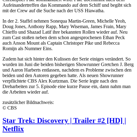
Aufeinandertreffen das Kommando auf dem Schiff und begibt sich
mit der Crew auf die Suche nach der USS Hiawatha.
In der 2. Staffel nehmen Sonequa Martin-Green, Michelle Yeoh,
Doug Jones, Anthony Rapp, Mary Wiseman, James Frain, Mary
Chieffo und Shazad Latif ihre bekannten Rollen wieder auf. Neu
zum Cast stoßen neben dem schon angesprochenen Ethan Peck
auch Anson Mount als Captain Christoper Pike und Rebecca
Romijn als Nummer Eins.
Zudem hat sich hinter den Kulissen der Serie einiges verändert. So
wurden im Juni die beiden bisherigen Showrunner Gretchen J. Berg
und Aaron Harberts entlassen, nachdem es Probleme zwischen den
beiden und den Autoren gegeben hatte. Als neuen Showrunner
verpflichtete CBS Alex Kurtzman. Die Serie legte nach den
Dreharbeiten zur 5. Episode eine kurze Pause ein, dann nahm man
die Arbeiten wieder auf.
zusätzlicher Bildnachweis:
© CBS
Star Trek: Discovery | Trailer #2 [HD] |
Netflix