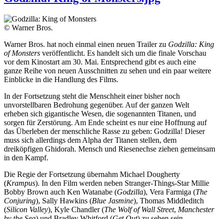
© Warner Bros.
Warner Bros. hat noch einmal einen neuen Trailer zu
Godzilla: King
of Monsters
veröffentlicht. Es handelt sich um die finale Vorschau
vor dem Kinostart am 30. Mai. Entsprechend gibt es auch eine
ganze Reihe von neuen Ausschnitten zu sehen und ein paar weitere
Einblicke in die Handlung des Films.
In der Fortsetzung steht die Menschheit einer bisher noch
unvorstellbaren Bedrohung gegenüber. Auf der ganzen Welt
erheben sich gigantische Wesen, die sogenannten Titanen, und
sorgen für Zerstörung. Am Ende scheint es nur eine Hoffnung auf
das Überleben der menschliche Rasse zu geben: Godzilla! Dieser
muss sich allerdings dem Alpha der Titanen stellen, dem
dreiköpfigen Ghidorah. Mensch und Riesenechse ziehen gemeinsam
in den Kampf.
Die Regie der Fortsetzung übernahm Michael Dougherty
(
Krampus
). In den Film werden neben Stranger-Things-Star Millie
Bobby Brown auch Ken Watanabe (
Godzilla
), Vera Farmiga (
The
Conjuring
), Sally Hawkins (
Blue Jasmine
), Thomas Middleditch
(
Silicon Valley
), Kyle Chandler (
The Wolf of Wall Street
,
Manchester
by the Sea
) und Bradley Whitford (
Get Out
) zu sehen sein.