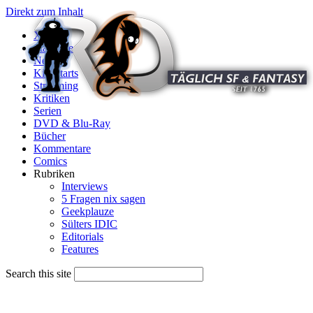
Direkt zum Inhalt
X
Startseite
News
Kinostarts
Streaming
Kritiken
Serien
DVD & Blu-Ray
Bücher
Kommentare
Comics
Rubriken
Interviews
5 Fragen nix sagen
Geekplauze
Sülters IDIC
Editorials
Features
Search this site