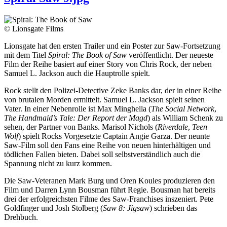
© Lionsgate Films
Lionsgate hat den ersten Trailer und ein Poster zur Saw-Fortsetzung
mit dem Titel
Spiral: The Book of Saw
veröffentlicht. Der neueste
Film der Reihe basiert auf einer Story von Chris Rock, der neben
Samuel L. Jackson auch die Hauptrolle spielt.
Rock stellt den Polizei-Detective Zeke Banks dar, der in einer Reihe
von brutalen Morden ermittelt. Samuel L. Jackson spielt seinen
Vater. In einer Nebenrolle ist Max Minghella (
The Social Network
,
The Handmaid’s Tale: Der Report der Magd
) als William Schenk zu
sehen, der Partner von Banks. Marisol Nichols (
Riverdale
,
Teen
Wolf
) spielt Rocks Vorgesetzte Captain Angie Garza. Der neunte
Saw-Film soll den Fans eine Reihe von neuen hinterhältigen und
tödlichen Fallen bieten. Dabei soll selbstverständlich auch die
Spannung nicht zu kurz kommen.
Die Saw-Veteranen Mark Burg und Oren Koules produzieren den
Film und Darren Lynn Bousman führt Regie. Bousman hat bereits
drei der erfolgreichsten Filme des Saw-Franchises inszeniert. Pete
Goldfinger und Josh Stolberg (
Saw 8: Jigsaw
) schrieben das
Drehbuch.