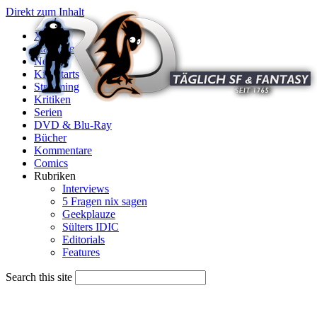
Direkt zum Inhalt
X
Startseite
News
Kinostarts
Streaming
Kritiken
Serien
DVD & Blu-Ray
Bücher
Kommentare
Comics
Rubriken
Interviews
5 Fragen nix sagen
Geekplauze
Sülters IDIC
Editorials
Features
Search this site