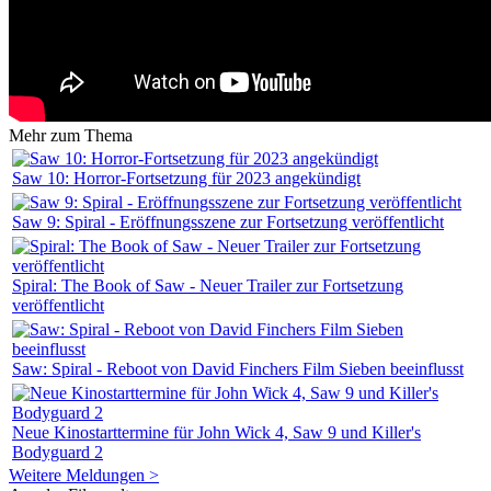
Mehr zum Thema
Saw 10: Horror-Fortsetzung für 2023 angekündigt
Saw 9: Spiral - Eröffnungsszene zur Fortsetzung veröffentlicht
Spiral: The Book of Saw - Neuer Trailer zur Fortsetzung
veröffentlicht
Saw: Spiral - Reboot von David Finchers Film Sieben beeinflusst
Neue Kinostarttermine für John Wick 4, Saw 9 und Killer's
Bodyguard 2
Weitere Meldungen >