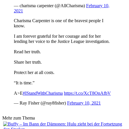
— charisma carpenter (@AllCharisma)
February 10,
2021
Charisma Carpenter is one of the bravest people I
know.
I am forever grateful for her courage and for her
lending her voice to the Justice League investigation.
Read her truth.
Share her truth.
Protect her at all costs.
“It is time.”
A>E
#IStandWithCharisma
https://t.co/XcT8OnAfbV
— Ray Fisher (@ray8fisher)
February 10, 2021
Mehr zum Thema