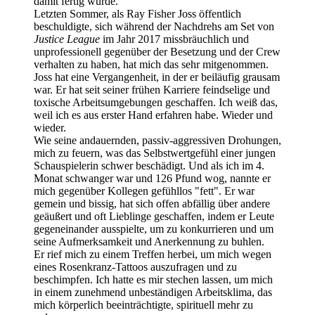
damit fertig wurde.
Letzten Sommer, als Ray Fisher Joss öffentlich
beschuldigte, sich während der Nachdrehs am Set von
Justice League
im Jahr 2017 missbräuchlich und
unprofessionell gegenüber der Besetzung und der Crew
verhalten zu haben, hat mich das sehr mitgenommen.
Joss hat eine Vergangenheit, in der er beiläufig grausam
war. Er hat seit seiner frühen Karriere feindselige und
toxische Arbeitsumgebungen geschaffen. Ich weiß das,
weil ich es aus erster Hand erfahren habe. Wieder und
wieder.
Wie seine andauernden, passiv-aggressiven Drohungen,
mich zu feuern, was das Selbstwertgefühl einer jungen
Schauspielerin schwer beschädigt. Und als ich im 4.
Monat schwanger war und 126 Pfund wog, nannte er
mich gegenüber Kollegen gefühllos "fett". Er war
gemein und bissig, hat sich offen abfällig über andere
geäußert und oft Lieblinge geschaffen, indem er Leute
gegeneinander ausspielte, um zu konkurrieren und um
seine Aufmerksamkeit und Anerkennung zu buhlen.
Er rief mich zu einem Treffen herbei, um mich wegen
eines Rosenkranz-Tattoos auszufragen und zu
beschimpfen. Ich hatte es mir stechen lassen, um mich
in einem zunehmend unbeständigen Arbeitsklima, das
mich körperlich beeinträchtigte, spirituell mehr zu