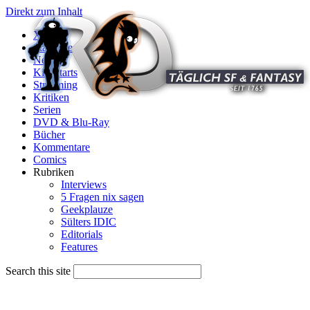
Direkt zum Inhalt
X
Startseite
News
Kinostarts
Streaming
Kritiken
Serien
DVD & Blu-Ray
Bücher
Kommentare
Comics
Rubriken
Interviews
5 Fragen nix sagen
Geekplauze
Sülters IDIC
Editorials
Features
Search this site