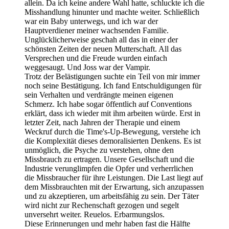
allein. Da ich keine andere Wahl hatte, schluckte ich die
Misshandlung hinunter und machte weiter. Schließlich
war ein Baby unterwegs, und ich war der
Hauptverdiener meiner wachsenden Familie.
Unglücklicherweise geschah all das in einer der
schönsten Zeiten der neuen Mutterschaft. All das
Versprechen und die Freude wurden einfach
weggesaugt. Und Joss war der Vampir.
Trotz der Belästigungen suchte ein Teil von mir immer
noch seine Bestätigung. Ich fand Entschuldigungen für
sein Verhalten und verdrängte meinen eigenen
Schmerz. Ich habe sogar öffentlich auf Conventions
erklärt, dass ich wieder mit ihm arbeiten würde. Erst in
letzter Zeit, nach Jahren der Therapie und einem
Weckruf durch die Time's-Up-Bewegung, verstehe ich
die Komplexität dieses demoralisierten Denkens. Es ist
unmöglich, die Psyche zu verstehen, ohne den
Missbrauch zu ertragen. Unsere Gesellschaft und die
Industrie verunglimpfen die Opfer und verherrlichen
die Missbraucher für ihre Leistungen. Die Last liegt auf
dem Missbrauchten mit der Erwartung, sich anzupassen
und zu akzeptieren, um arbeitsfähig zu sein. Der Täter
wird nicht zur Rechenschaft gezogen und segelt
unversehrt weiter. Reuelos. Erbarmungslos.
Diese Erinnerungen und mehr haben fast die Hälfte