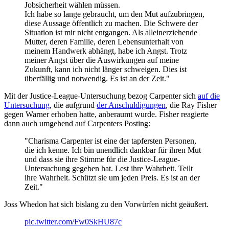
Jobsicherheit wählen müssen.
Ich habe so lange gebraucht, um den Mut aufzubringen,
diese Aussage öffentlich zu machen. Die Schwere der
Situation ist mir nicht entgangen. Als alleinerziehende
Mutter, deren Familie, deren Lebensunterhalt von
meinem Handwerk abhängt, habe ich Angst. Trotz
meiner Angst über die Auswirkungen auf meine
Zukunft, kann ich nicht länger schweigen. Dies ist
überfällig und notwendig. Es ist an der Zeit."
Mit der Justice-League-Untersuchung bezog Carpenter sich
auf die
Untersuchung
, die aufgrund
der Anschuldigungen
, die Ray Fisher
gegen Warner erhoben hatte, anberaumt wurde. Fisher reagierte
dann auch umgehend auf Carpenters Posting:
"Charisma Carpenter ist eine der tapfersten Personen,
die ich kenne. Ich bin unendlich dankbar für ihren Mut
und dass sie ihre Stimme für die Justice-League-
Untersuchung gegeben hat. Lest ihre Wahrheit. Teilt
ihre Wahrheit. Schützt sie um jeden Preis. Es ist an der
Zeit."
Joss Whedon hat sich bislang zu den Vorwürfen nicht geäußert.
pic.twitter.com/Fw0SkHU87c