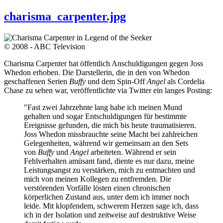
charisma_carpenter.jpg
© 2008 - ABC Television
Charisma Carpenter hat öffentlich Anschuldigungen gegen Joss
Whedon erhoben. Die Darstellerin, die in den von Whedon
geschaffenen Serien
Buffy
und dem Spin-Off
Angel
als Cordelia
Chase zu sehen war, veröffentlichte via Twitter ein langes Posting:
"Fast zwei Jahrzehnte lang habe ich meinen Mund
gehalten und sogar Entschuldigungen für bestimmte
Ereignisse gefunden, die mich bis heute traumatisieren.
Joss Whedon missbrauchte seine Macht bei zahlreichen
Gelegenheiten, während wir gemeinsam an den Sets
von
Buffy
und
Angel
arbeiteten. Während er sein
Fehlverhalten amüsant fand, diente es nur dazu, meine
Leistungsangst zu verstärken, mich zu entmachten und
mich von meinen Kollegen zu entfremden. Die
verstörenden Vorfälle lösten einen chronischen
körperlichen Zustand aus, unter dem ich immer noch
leide. Mit klopfendem, schwerem Herzen sage ich, dass
ich in der Isolation und zeitweise auf destruktive Weise