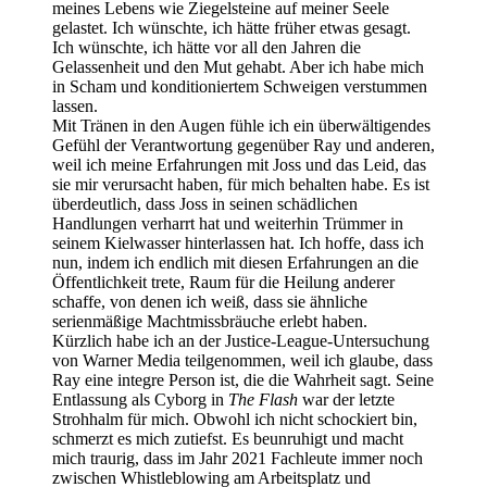
meines Lebens wie Ziegelsteine auf meiner Seele
gelastet. Ich wünschte, ich hätte früher etwas gesagt.
Ich wünschte, ich hätte vor all den Jahren die
Gelassenheit und den Mut gehabt. Aber ich habe mich
in Scham und konditioniertem Schweigen verstummen
lassen.
Mit Tränen in den Augen fühle ich ein überwältigendes
Gefühl der Verantwortung gegenüber Ray und anderen,
weil ich meine Erfahrungen mit Joss und das Leid, das
sie mir verursacht haben, für mich behalten habe. Es ist
überdeutlich, dass Joss in seinen schädlichen
Handlungen verharrt hat und weiterhin Trümmer in
seinem Kielwasser hinterlassen hat. Ich hoffe, dass ich
nun, indem ich endlich mit diesen Erfahrungen an die
Öffentlichkeit trete, Raum für die Heilung anderer
schaffe, von denen ich weiß, dass sie ähnliche
serienmäßige Machtmissbräuche erlebt haben.
Kürzlich habe ich an der Justice-League-Untersuchung
von Warner Media teilgenommen, weil ich glaube, dass
Ray eine integre Person ist, die die Wahrheit sagt. Seine
Entlassung als Cyborg in
The Flash
war der letzte
Strohhalm für mich. Obwohl ich nicht schockiert bin,
schmerzt es mich zutiefst. Es beunruhigt und macht
mich traurig, dass im Jahr 2021 Fachleute immer noch
zwischen Whistleblowing am Arbeitsplatz und