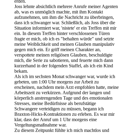
erden.
Joss lehnte absichtlich mehrere Anrufe meiner Agenten
ab, was es unmöglich machte, mit ihm Kontakt
aufzunehmen, um ihm die Nachricht zu überbringen,
dass ich schwanger war. Schließlich, als Joss über die
Situation informiert war, 'nistete' er ein Treffen mit mir
ein. In diesem Treffen hinter verschlossenen Türen
fragte er mich, ob ich es "behalten würde" und setzte
meine Weiblichkeit und meinen Glauben manipulativ
gegen mich ein. Er griff meinen Charakter an,
verspottete meinen religiösen Glauben, beschuldigte
mich, die Serie zu sabotieren, und feuerte mich dann
kurzerhand in der folgenden Staffel, als ich ein Kind
bekam.
Als ich im sechsten Monat schwanger war, wurde ich
gebeten, um 1:00 Uhr morgens zur Arbeit zu
erscheinen, nachdem mein Arzt empfohlen hatte, meine
Arbeitszeit zu verkürzen. Aufgrund der langen und
körperlich anstrengenden Tage und des emotionalen
Stresses, meine Bedürfnisse als berufstätige
Schwangere verteidigen zu müssen, begann ich
Braxton-Hicks-Kontraktionen zu erleben. Es war mir
klar, dass der Anruf um 1 Uhr morgens eine
Vergeltungsmaßnahme war.
Zu diesem Zeitpunkt fühlte ich mich machtlos und