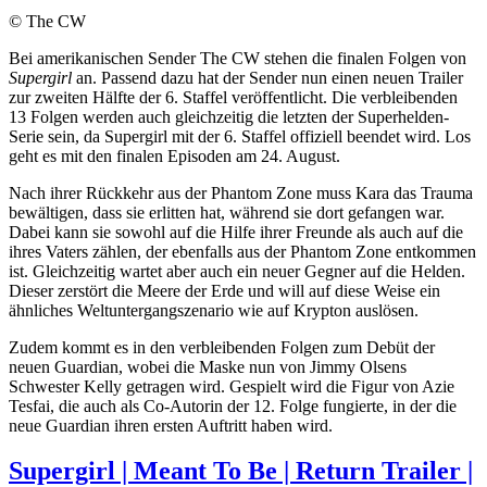
© The CW
Bei amerikanischen Sender The CW stehen die finalen Folgen von
Supergirl
an. Passend dazu hat der Sender nun einen neuen Trailer
zur zweiten Hälfte der 6. Staffel veröffentlicht. Die verbleibenden
13 Folgen werden auch gleichzeitig die letzten der Superhelden-
Serie sein, da Supergirl mit der 6. Staffel offiziell beendet wird. Los
geht es mit den finalen Episoden am 24. August.
Nach ihrer Rückkehr aus der Phantom Zone muss Kara das Trauma
bewältigen, dass sie erlitten hat, während sie dort gefangen war.
Dabei kann sie sowohl auf die Hilfe ihrer Freunde als auch auf die
ihres Vaters zählen, der ebenfalls aus der Phantom Zone entkommen
ist. Gleichzeitig wartet aber auch ein neuer Gegner auf die Helden.
Dieser zerstört die Meere der Erde und will auf diese Weise ein
ähnliches Weltuntergangszenario wie auf Krypton auslösen.
Zudem kommt es in den verbleibenden Folgen zum Debüt der
neuen Guardian, wobei die Maske nun von Jimmy Olsens
Schwester Kelly getragen wird. Gespielt wird die Figur von Azie
Tesfai, die auch als Co-Autorin der 12. Folge fungierte, in der die
neue Guardian ihren ersten Auftritt haben wird.
Supergirl | Meant To Be | Return Trailer |