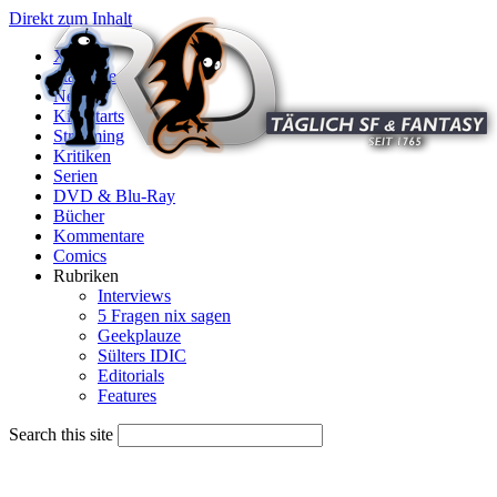
Direkt zum Inhalt
X
Startseite
News
Kinostarts
Streaming
Kritiken
Serien
DVD & Blu-Ray
Bücher
Kommentare
Comics
Rubriken
Interviews
5 Fragen nix sagen
Geekplauze
Sülters IDIC
Editorials
Features
Search this site