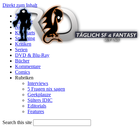
Direkt zum Inhalt
X
Startseite
News
Kinostarts
Streaming
Kritiken
Serien
DVD & Blu-Ray
Bücher
Kommentare
Comics
Rubriken
Interviews
5 Fragen nix sagen
Geekplauze
Sülters IDIC
Editorials
Features
Search this site