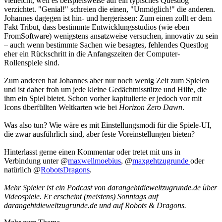
vielleicht, weil es beispielsweise auf ein typisches Questlog
verzichtet. "Genial!" schreien die einen, "Unmöglich!" die anderen.
Johannes dagegen ist hin- und hergerissen: Zum einen zollt er dem
Fakt Tribut, dass bestimmte Entwicklungsstudios (wie eben
FromSoftware) wenigstens ansatzweise versuchen, innovativ zu sein
– auch wenn bestimmte Sachen wie besagtes, fehlendes Questlog
eher ein Rückschritt in die Anfangszeiten der Computer-
Rollenspiele sind.
Zum anderen hat Johannes aber nur noch wenig Zeit zum Spielen
und ist daher froh um jede kleine Gedächtnisstütze und Hilfe, die
ihm ein Spiel bietet. Schon vorher kapitulierte er jedoch vor mit
Icons überfüllten Weltkarten wie bei
Horizon Zero Dawn
.
Was also tun? Wie wäre es mit Einstellungsmodi für die Spiele-UI,
die zwar ausführlich sind, aber feste Voreinstellungen bieten?
Hinterlasst gerne einen Kommentar oder tretet mit uns in
Verbindung unter @
maxwellmoebius
, @
maxgehtzugrunde
oder
natürlich @
RobotsDragons
.
Mehr Spieler ist ein Podcast von darangehtdieweltzugrunde.de über
Videospiele. Er erscheint (meistens) Sonntags auf
darangehtdieweltzugrunde.de und auf Robots & Dragons.