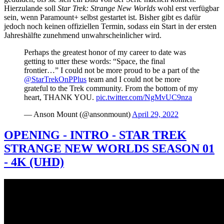
Hierzulande soll
Star Trek: Strange New Worlds
wohl erst verfügbar
sein, wenn Paramount+ selbst gestartet ist. Bisher gibt es dafür
jedoch noch keinen offiziellen Termin, sodass ein Start in der ersten
Jahreshälfte zunehmend unwahrscheinlicher wird.
Perhaps the greatest honor of my career to date was
getting to utter these words: “Space, the final
frontier…” I could not be more proud to be a part of the
@StarTrekOnPPlus
team and I could not be more
grateful to the Trek community. From the bottom of my
heart, THANK YOU.
pic.twitter.com/NgMvUC9nza
— Anson Mount (@ansonmount)
April 29, 2022
OPENING - INTRO - STAR TREK
STRANGE NEW WORLDS SEASON 01
- 4K (UHD)