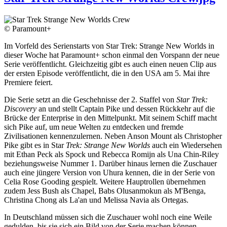
© Paramount+
Im Vorfeld des Serienstarts von Star Trek: Strange New Worlds in
dieser Woche hat Paramount+ schon einmal den Vorspann der neue
Serie veröffentlicht. Gleichzeitig gibt es auch einen neuen Clip aus
der ersten Episode veröffentlicht, die in den USA am 5. Mai ihre
Premiere feiert.
Die Serie setzt an die Geschehnisse der 2. Staffel von
Star Trek:
Discovery
an und stellt Captain Pike und dessen Rückkehr auf die
Brücke der Enterprise in den Mittelpunkt. Mit seinem Schiff macht
sich Pike auf, um neue Welten zu entdecken und fremde
Zivilisationen kennenzulernen. Neben Anson Mount als Christopher
Pike gibt es in Star
Trek: Strange New Worlds
auch ein Wiedersehen
mit Ethan Peck als Spock und Rebecca Romijn als Una Chin-Riley
beziehungsweise Nummer 1. Darüber hinaus lernen die Zuschauer
auch eine jüngere Version von Uhura kennen, die in der Serie von
Celia Rose Gooding gespielt. Weitere Hauptrollen übernehmen
zudem Jess Bush als Chapel, Babs Olusanmokun als M'Benga,
Christina Chong als La'an und Melissa Navia als Ortegas.
In Deutschland müssen sich die Zuschauer wohl noch eine Weile
gedulden, bis sie sich ein Bild von der Serie machen können.