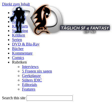
Direkt zum Inhalt
X
Startseite
News
Kinostarts
Streaming
Kritiken
Serien
DVD & Blu-Ray
Bücher
Kommentare
Comics
Rubriken
Interviews
5 Fragen nix sagen
Geekplauze
Sülters IDIC
Editorials
Features
Search this site