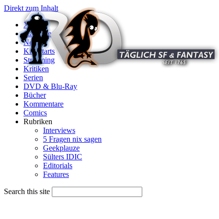
Direkt zum Inhalt
X
Startseite
News
Kinostarts
Streaming
Kritiken
Serien
DVD & Blu-Ray
Bücher
Kommentare
Comics
Rubriken
Interviews
5 Fragen nix sagen
Geekplauze
Sülters IDIC
Editorials
Features
Search this site