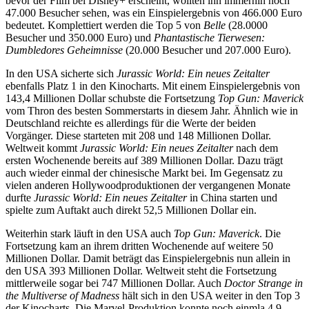
bevor der Film bei Disney+ erscheint, wollten ihn immerhin noch
47.000 Besucher sehen, was ein Einspielergebnis von 466.000 Euro
bedeutet. Komplettiert werden die Top 5 von
Belle
(28.0000
Besucher und 350.000 Euro) und
Phantastische Tierwesen:
Dumbledores Geheimnisse
(20.000 Besucher und 207.000 Euro).
In den USA sicherte sich
Jurassic World: Ein neues Zeitalter
ebenfalls Platz 1 in den Kinocharts. Mit einem Einspielergebnis von
143,4 Millionen Dollar schubste die Fortsetzung
Top Gun: Maverick
vom Thron des besten Sommerstarts in diesem Jahr. Ähnlich wie in
Deutschland reichte es allerdings für die Werte der beiden
Vorgänger. Diese starteten mit 208 und 148 Millionen Dollar.
Weltweit kommt
Jurassic World: Ein neues Zeitalter
nach dem
ersten Wochenende bereits auf 389 Millionen Dollar. Dazu trägt
auch wieder einmal der chinesische Markt bei. Im Gegensatz zu
vielen anderen Hollywoodproduktionen der vergangenen Monate
durfte
Jurassic World: Ein neues Zeitalter
in China starten und
spielte zum Auftakt auch direkt 52,5 Millionen Dollar ein.
Weiterhin stark läuft in den USA auch
Top Gun: Maverick
. Die
Fortsetzung kam an ihrem dritten Wochenende auf weitere 50
Millionen Dollar. Damit beträgt das Einspielergebnis nun allein in
den USA 393 Millionen Dollar. Weltweit steht die Fortsetzung
mittlerweile sogar bei 747 Millionen Dollar. Auch
Doctor Strange in
the Multiverse of Madness
hält sich in den USA weiter in den Top 3
der Kinocharts. Die Marvel-Produktion konnte noch einmla 4,9