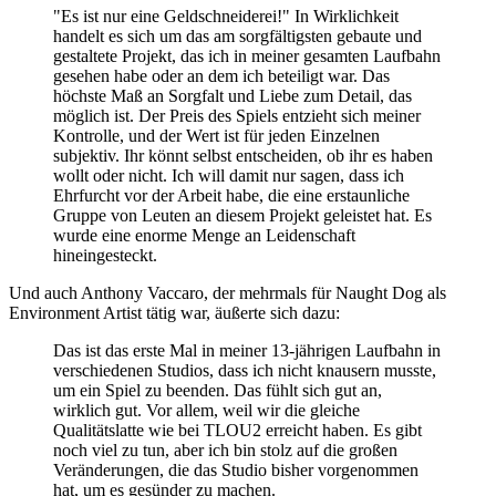
"Es ist nur eine Geldschneiderei!" In Wirklichkeit
handelt es sich um das am sorgfältigsten gebaute und
gestaltete Projekt, das ich in meiner gesamten Laufbahn
gesehen habe oder an dem ich beteiligt war. Das
höchste Maß an Sorgfalt und Liebe zum Detail, das
möglich ist. Der Preis des Spiels entzieht sich meiner
Kontrolle, und der Wert ist für jeden Einzelnen
subjektiv. Ihr könnt selbst entscheiden, ob ihr es haben
wollt oder nicht. Ich will damit nur sagen, dass ich
Ehrfurcht vor der Arbeit habe, die eine erstaunliche
Gruppe von Leuten an diesem Projekt geleistet hat. Es
wurde eine enorme Menge an Leidenschaft
hineingesteckt.
Und auch Anthony Vaccaro, der mehrmals für Naught Dog als
Environment Artist tätig war, äußerte sich dazu:
Das ist das erste Mal in meiner 13-jährigen Laufbahn in
verschiedenen Studios, dass ich nicht knausern musste,
um ein Spiel zu beenden. Das fühlt sich gut an,
wirklich gut. Vor allem, weil wir die gleiche
Qualitätslatte wie bei TLOU2 erreicht haben. Es gibt
noch viel zu tun, aber ich bin stolz auf die großen
Veränderungen, die das Studio bisher vorgenommen
hat, um es gesünder zu machen.