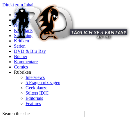
Direkt zum Inhalt
X
Startseite
News
Kinostarts
Streaming
Kritiken
Serien
DVD & Blu-Ray
Bücher
Kommentare
Comics
Rubriken
Interviews
5 Fragen nix sagen
Geekplauze
Sülters IDIC
Editorials
Features
Search this site