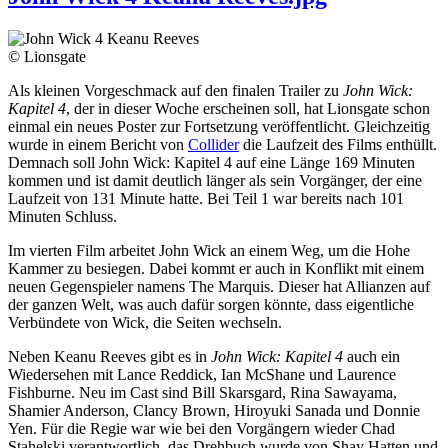
© Lionsgate
Als kleinen Vorgeschmack auf den finalen Trailer zu
John Wick:
Kapitel 4
, der in dieser Woche erscheinen soll, hat Lionsgate schon
einmal ein neues Poster zur Fortsetzung veröffentlicht. Gleichzeitig
wurde in einem Bericht von
Collider
die Laufzeit des Films enthüllt.
Demnach soll John Wick: Kapitel 4 auf eine Länge 169 Minuten
kommen und ist damit deutlich länger als sein Vorgänger, der eine
Laufzeit von 131 Minute hatte. Bei Teil 1 war bereits nach 101
Minuten Schluss.
Im vierten Film arbeitet John Wick an einem Weg, um die Hohe
Kammer zu besiegen. Dabei kommt er auch in Konflikt mit einem
neuen Gegenspieler namens The Marquis. Dieser hat Allianzen auf
der ganzen Welt, was auch dafür sorgen könnte, dass eigentliche
Verbündete von Wick, die Seiten wechseln.
Neben Keanu Reeves gibt es in
John Wick: Kapitel 4
auch ein
Wiedersehen mit Lance Reddick, Ian McShane und Laurence
Fishburne. Neu im Cast sind Bill Skarsgard, Rina Sawayama,
Shamier Anderson, Clancy Brown, Hiroyuki Sanada und Donnie
Yen. Für die Regie war wie bei den Vorgängern wieder Chad
Stahelski verantwortlich, das Drehbuch wurde von Shay Hatten und