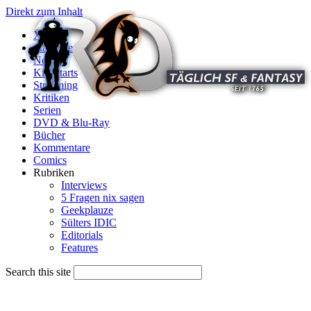
Direkt zum Inhalt
X
Startseite
News
Kinostarts
Streaming
Kritiken
Serien
DVD & Blu-Ray
Bücher
Kommentare
Comics
Rubriken
Interviews
5 Fragen nix sagen
Geekplauze
Sülters IDIC
Editorials
Features
Search this site