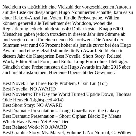
Nachdem es tatsächlich eine Vielzahl der vorgeschlagenen Autoren
auf die Liste der diesjährigen Hugo-Nominierten schaffte, kam es zu
einer Rekord-Anzahl an Votern für die Preisvergabe. Wählen
können generell alle Teilnehmer der Worldcon, wobei die
Registrierung jedoch mindestens 40 Dollar kostet. Knapp 6000
Menschen gaben jedoch trotzdem in diesem Jahr ihre Stimme ab
und sorgten damit für einen neuen Rekordwert. Die Anzahl der
Stimmen war rund 65 Prozent höher als jemals zuvor bei den Hugo
Awards und eine Vielzahl stimmte für No Award. So blieben in
diesem Jahr die Kategorien Best Novella, Short Story, Related
Work, Editor Short Form, and Editor Long Form ohne Titelträger.
Gänzlich ohne Preise mussten die Hugo Awards im Jahr 2015 aber
auch nicht auskommen. Hier eine Übersicht der Gewinner:
Best Novel: The Three Body Problem, Cixin Liu (Tor)
Best Novella: NO AWARD
Best Novelette: The Day the World Turned Upside Down, Thomas
Olde Heuvelt (Lightspeed 4/14)
Best Short Story: NO AWARD
Best Dramatic Presentation – Long: Guardians of the Galaxy
Best Dramatic Presentation – Short: Orphan Black: By Means
Which Have Never Yet Been Tried
Best Related Work: NO AWARD
Best Graphic Story: Ms. Marvel, Volume 1: No Normal, G. Willow