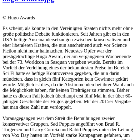
© Hugo Awards
Es scheint, als könnte in den Vereinigten Staaten nichts mehr ohne
große politische Debatte funktionieren. Seit Jahren gibt es in den
USA heftige Auseinandersetzungen zwischen konservativen und
eher liberaleren Kräften, die nun anscheinend auch vor Science
Fiction nicht mehr haltmachen. Neuestes Opfer war der
prestigeträchtige Hugo Award, der am vergangenen Wochenende
bei der 73. Worldcon in Sasquan vergeben wurde. Bereits im
Vorfeld der Verleihung eines der bekanntesten Preise im Bereich
Sci-Fi hatte es heftige Kontroversen gegeben, die nun darin
mündeten, dass in gleich fünf Kategorien kein Gewinner gekürt
wurde. Möglich ist dies, da die Abstimmenden bei ihrer Wahl auch
die Möglichkeit haben, für keinen Titelträger zu stimmen. Bisher
hatte es diesen Fall jedoch überhaupt erst fünf Mal in der über 60-
jährigen Geschichte der Hugos gegeben. Mit der 2015er Vergabe
hat man diese Zahl nun verdoppelt.
Vorausgegangen war dem Streit die Bemühungen zweier
konservativer Gruppen. Sad Puppies angeführt von Brad R.
Torgersen und Larry Correia und Rabid Puppies unter der Leitung
von Vox Day hatten im Vorfeld starke Kampagnen gefahren, um