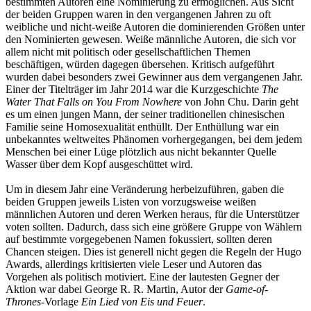
bestimmten Autoren eine Nominierung zu ermöglichen. Aus Sicht
der beiden Gruppen waren in den vergangenen Jahren zu oft
weibliche und nicht-weiße Autoren die dominierenden Größen unter
den Nominierten gewesen. Weiße männliche Autoren, die sich vor
allem nicht mit politisch oder gesellschaftlichen Themen
beschäftigen, würden dagegen übersehen. Kritisch aufgeführt
wurden dabei besonders zwei Gewinner aus dem vergangenen Jahr.
Einer der Titelträger im Jahr 2014 war die Kurzgeschichte
The
Water That Falls on You From Nowhere
von John Chu. Darin geht
es um einen jungen Mann, der seiner traditionellen chinesischen
Familie seine Homosexualität enthüllt. Der Enthüllung war ein
unbekanntes weltweites Phänomen vorhergegangen, bei dem jedem
Menschen bei einer Lüge plötzlich aus nicht bekannter Quelle
Wasser über dem Kopf ausgeschüttet wird.
Um in diesem Jahr eine Veränderung herbeizuführen, gaben die
beiden Gruppen jeweils Listen von vorzugsweise weißen
männlichen Autoren und deren Werken heraus, für die Unterstützer
voten sollten. Dadurch, dass sich eine größere Gruppe von Wählern
auf bestimmte vorgegebenen Namen fokussiert, sollten deren
Chancen steigen. Dies ist generell nicht gegen die Regeln der Hugo
Awards, allerdings kritisierten viele Leser und Autoren das
Vorgehen als politisch motiviert. Eine der lautesten Gegner der
Aktion war dabei George R. R. Martin, Autor der
Game-of-
Thrones
-Vorlage
Ein Lied von Eis und Feuer
.