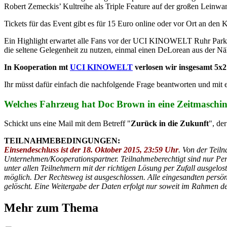
Robert Zemeckis’ Kultreihe als Triple Feature auf der großen Leinwa
Tickets für das Event gibt es für 15 Euro online oder vor Ort an den 
Ein Highlight erwartet alle Fans vor der UCI KINOWELT Ruhr Park B
die seltene Gelegenheit zu nutzen, einmal einen DeLorean aus der Nä
In Kooperation mt
UCI KINOWELT
verlosen wir insgesamt 5x2
Ihr müsst dafür einfach die nachfolgende Frage beantworten und mit 
Welches Fahrzeug hat Doc Brown in eine Zeitmaschi
Schickt uns eine Mail mit dem Betreff "
Zurück in die Zukunft
", de
TEILNAHMEBEDINGUNGEN:
Einsendeschluss ist der 18. Oktober 2015, 23:59 Uhr
. Von der Teil
Unternehmen/Kooperationspartner. Teilnahmeberechtigt sind nur Per
unter allen Teilnehmern mit der richtigen Lösung per Zufall ausgel
möglich. Der Rechtsweg ist ausgeschlossen. Alle eingesandten persö
gelöscht. Eine Weitergabe der Daten erfolgt nur soweit im Rahmen de
Mehr zum Thema