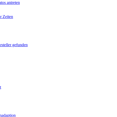
tos antreten
r Zeiten
rsteller gefunden
t
nadaption