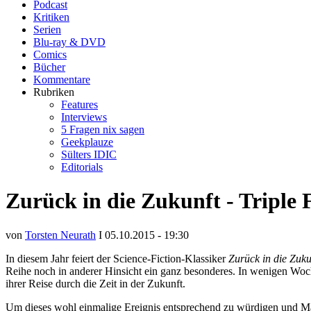
Podcast
Kritiken
Serien
Blu-ray & DVD
Comics
Bücher
Kommentare
Rubriken
Features
Interviews
5 Fragen nix sagen
Geekplauze
Sülters IDIC
Editorials
Zurück in die Zukunft - Triple 
von
Torsten Neurath
I 05.10.2015 - 19:30
In diesem Jahr feiert der Science-Fiction-Klassiker
Zurück in die Zuku
Reihe noch in anderer Hinsicht ein ganz besonderes. In wenigen Woc
ihrer Reise durch die Zeit in der Zukunft.
Um dieses wohl einmalige Ereignis entsprechend zu würdigen und M