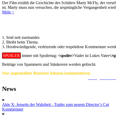
Der Film erzählt die Geschichte des Schülers Marty McFly, der versehe
ist. Marty muss nun versuchen, die ursprüngliche Vergangenheit wied
Mehr >
Regeln für Kommentare:
1. Seid nett zueinander.
2. Bleibt beim Thema.
3. Herabwürdigende, verletzende oder respektlose Kommentare werde
SPOILER
immer mit Spoilertag:
<spoiler>
Vader ist Lukes Vater
</s
Beiträge von Spammern und Stänkerern werden gelöscht.
Nur angemeldete Benutzer können kommentieren.
Ein Konto zu erstellen ist einfach und unkompliziert.
Hier geht's zur
News
Akte X: Jenseits der Wahrheit - Trailer zum neuem Director’s Cut
Kommentare