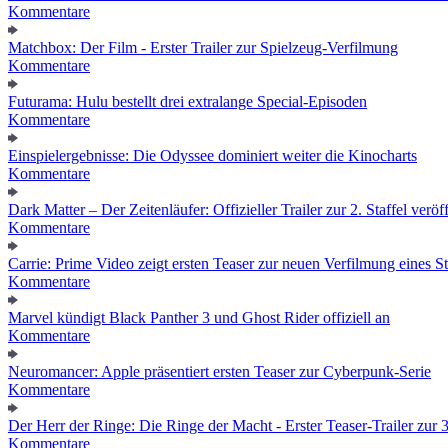
Kommentare
Matchbox: Der Film - Erster Trailer zur Spielzeug-Verfilmung
Kommentare
Futurama: Hulu bestellt drei extralange Special-Episoden
Kommentare
Einspielergebnisse: Die Odyssee dominiert weiter die Kinocharts
Kommentare
Dark Matter – Der Zeitenläufer: Offizieller Trailer zur 2. Staffel veröff
Kommentare
Carrie: Prime Video zeigt ersten Teaser zur neuen Verfilmung eines
Kommentare
Marvel kündigt Black Panther 3 und Ghost Rider offiziell an
Kommentare
Neuromancer: Apple präsentiert ersten Teaser zur Cyberpunk-Serie
Kommentare
Der Herr der Ringe: Die Ringe der Macht - Erster Teaser-Trailer zur 3.
Kommentare