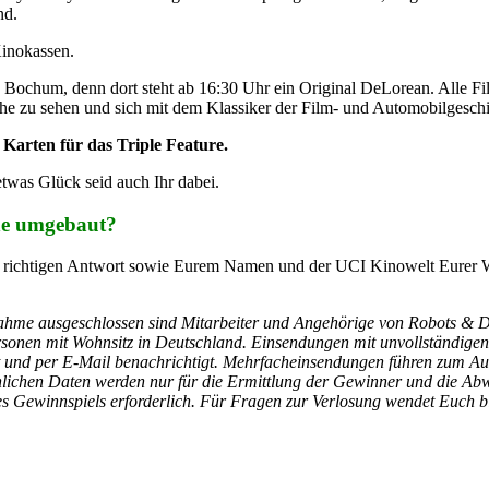
nd.
Kinokassen.
ochum, denn dort steht ab 16:30 Uhr ein Original DeLorean. Alle Fil
he zu sehen und sich mit dem Klassiker der Film- und Automobilgeschic
 Karten für das Triple Feature.
etwas Glück seid auch Ihr dabei.
ne umgebaut?
r richtigen Antwort sowie Eurem Namen und der UCI Kinowelt Eurer
nahme ausgeschlossen sind Mitarbeiter und Angehörige von Robots & D
sonen mit Wohnsitz in Deutschland. Einsendungen mit unvollständige
ost und per E-Mail benachrichtigt. Mehrfacheinsendungen führen zum A
nlichen Daten werden nur für die Ermittlung der Gewinner und die Abw
s Gewinnspiels erforderlich. Für Fragen zur Verlosung wendet Euch bi