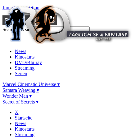
Jump to navigation
Search this site
News
Kinostarts
DVD/Blu-ray
Streaming
Serien
Marvel Cinematic Universe ▾
Samara Weaving ▾
Wonder Man ▾
Secret of Secrets ▾
X
Startseite
News
Kinostarts
Streaming