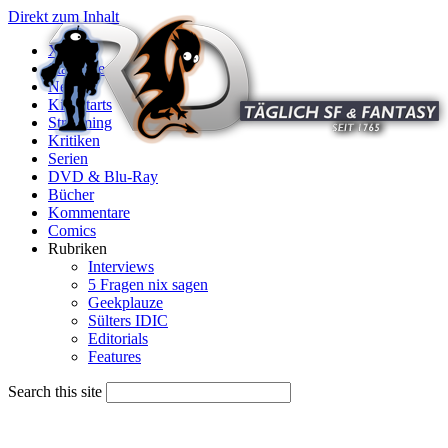
Direkt zum Inhalt
X
Startseite
News
Kinostarts
Streaming
Kritiken
Serien
DVD & Blu-Ray
Bücher
Kommentare
Comics
Rubriken
Interviews
5 Fragen nix sagen
Geekplauze
Sülters IDIC
Editorials
Features
Search this site