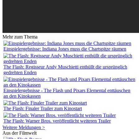
Mehr zum Thema
Einspielergebnisse: Indiana Jones muss die Chartspitze räumen
The Flash: Regisseur Andy Muschietti enthüllt die ursprünglich
gedrehten Enden
Einspielergebnisse - The Flash und Pixars Elemental enttäuschen
an den Kinokassen
The Flash: Finaler Trailer zum Kinostart
The Flash: Warner Bros. veröffentlicht weiteren Trailer
Weitere Meldungen >
Aus der Filmwelt