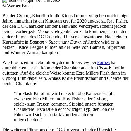
© Warner Bros.
Bis der Cyborg-Kinofilm in die Kinos kommt, vergehen noch einige
Jahre, immerhin ist ein Kinostart erst für 2020 angesetzt. Ray Fisher,
der den DC-Charakter auf der Leinwand verkörpert, scheint jedoch
bereits vorher jede Menge Gelegenheiten zu bekommen, sich in den
andere Filmen des DC Extended Universe auszutoben. Nach einem
Kurzauftritt in
Batman v Superman: Dawn of Justice
wird er in
beiden Justice-League-Filmen an der Seite von Batman, Superman
und Wonder Woman kämpfen.
Wie Produzentin Deborah Snyder im Interview bei
Forbes
hat
durchblicken lassen, könnte der Charakter auch im
Flash
-Kinofilm
auftreten. Auf die gleiche Weise könnte Ezra Millers Flash dann im
Cyborg-Film dabei sein. Anlass ist die Freundschaft und Chemie der
beiden Charaktere:
"Im Flash-Kinofilm wird die echt tolle Kameradschaft
zwischen Ezra Miller und Ray Fisher - der Cyborg
spielt - zum Tragen kommen. Sie sind unsere jüngsten
Charaktere. Ezra ist ein echt witziger Typ, der Ton des
Films wird sich sehr stark von den anderen
unterscheiden."
Die weiteren Filme aus dem DC-Universum in der Übersicht: