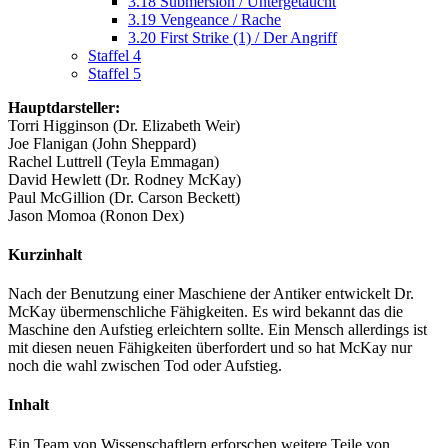
3.18 Submersion / Untergetaucht
3.19 Vengeance / Rache
3.20 First Strike (1) / Der Angriff
Staffel 4
Staffel 5
Hauptdarsteller:
Torri Higginson (Dr. Elizabeth Weir)
Joe Flanigan (John Sheppard)
Rachel Luttrell (Teyla Emmagan)
David Hewlett (Dr. Rodney McKay)
Paul McGillion (Dr. Carson Beckett)
Jason Momoa (Ronon Dex)
Kurzinhalt
Nach der Benutzung einer Maschiene der Antiker entwickelt Dr.
McKay übermenschliche Fähigkeiten. Es wird bekannt das die
Maschine den Aufstieg erleichtern sollte. Ein Mensch allerdings ist
mit diesen neuen Fähigkeiten überfordert und so hat McKay nur
noch die wahl zwischen Tod oder Aufstieg.
Inhalt
Ein Team von Wissenschaftlern erforschen weitere Teile von