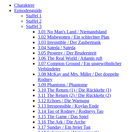
Charaktere
Episodenguide
Staffel 1
Staffel 2
Staffel 3
3.01 No Man's Land / Niemandsland
3.02 Misbegotten / Ein schlechter Plan
3.03 Irresistible / Der Zaubertrank
3.04 Sateda / Sateda
3.05 Progeny / Der Bruderstreit
3.06 The Real World / Atlantis ruft
3.07 Common Ground / Ein ungewöhnlicher
Verbündeter
3.08 McKay and Mrs. Miller / Der doppelte
Rodney
3.09 Phantoms / Phantome
3.10 The Return (1) / Die Rückkehr (1)
3.11 The Return (2) / Die Rückkehr (2)
3.12 Echoes / Die Warnung
3.13 Irresponsible / Koylas Ende
3.14 Tao of Rodney / Rodneys Tao
3.15 The Game / Das Spiel
3.16 The Ark / Die Arche
3.17 Sunday / Ein freier Tag