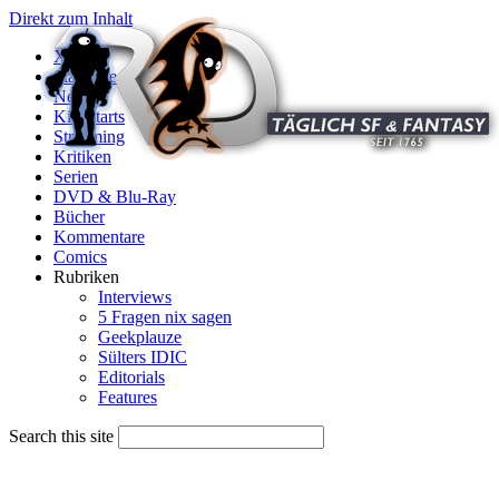
Direkt zum Inhalt
X
Startseite
News
Kinostarts
Streaming
Kritiken
Serien
DVD & Blu-Ray
Bücher
Kommentare
Comics
Rubriken
Interviews
5 Fragen nix sagen
Geekplauze
Sülters IDIC
Editorials
Features
Search this site