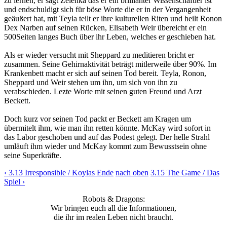
zu lernen, er sagt Zelenka das er ein brillianter Wissenschaftler ist
und endschuldigt sich für böse Worte die er in der Vergangenheit
geäußert hat, mit Teyla teilt er ihre kulturellen Riten und heilt Ronon
Dex Narben auf seinen Rücken, Elisabeth Weir übereicht er ein
500Seiten langes Buch über ihr Leben, welches er geschieben hat.
Als er wieder versucht mit Sheppard zu meditieren bricht er
zusammen. Seine Gehirnaktivität beträgt mitlerweile über 90%. Im
Krankenbett macht er sich auf seinen Tod bereit. Teyla, Ronon,
Sheppard und Weir stehen um ihn, um sich von ihn zu
verabschieden. Lezte Worte mit seinen guten Freund und Arzt
Beckett.
Doch kurz vor seinen Tod packt er Beckett am Kragen um
übermitelt ihm, wie man ihn retten könnte. McKay wird sofort in
das Labor geschoben und auf das Podest gelegt. Der helle Strahl
umläuft ihm wieder und McKay kommt zum Bewusstsein ohne
seine Superkräfte.
‹ 3.13 Irresponsible / Koylas Ende
nach oben
3.15 The Game / Das
Spiel ›
Robots & Dragons:
Wir bringen euch all die Informationen,
die ihr im realen Leben nicht braucht.