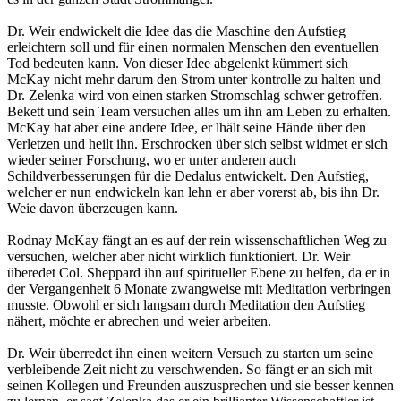
Dr. Weir endwickelt die Idee das die Maschine den Aufstieg
erleichtern soll und für einen normalen Menschen den eventuellen
Tod bedeuten kann. Von dieser Idee abgelenkt kümmert sich
McKay nicht mehr darum den Strom unter kontrolle zu halten und
Dr. Zelenka wird von einen starken Stromschlag schwer getroffen.
Bekett und sein Team versuchen alles um ihn am Leben zu erhalten.
McKay hat aber eine andere Idee, er lhält seine Hände über den
Verletzen und heilt ihn. Erschrocken über sich selbst widmet er sich
wieder seiner Forschung, wo er unter anderen auch
Schildverbesserungen für die Dedalus entwickelt. Den Aufstieg,
welcher er nun endwickeln kan lehn er aber vorerst ab, bis ihn Dr.
Weie davon überzeugen kann.
Rodnay McKay fängt an es auf der rein wissenschaftlichen Weg zu
versuchen, welcher aber nicht wirklich funktioniert. Dr. Weir
überedet Col. Sheppard ihn auf spiritueller Ebene zu helfen, da er in
der Vergangenheit 6 Monate zwangweise mit Meditation verbringen
musste. Obwohl er sich langsam durch Meditation den Aufstieg
nähert, möchte er abrechen und weier arbeiten.
Dr. Weir überredet ihn einen weitern Versuch zu starten um seine
verbleibende Zeit nicht zu verschwenden. So fängt er an sich mit
seinen Kollegen und Freunden auszusprechen und sie besser kennen