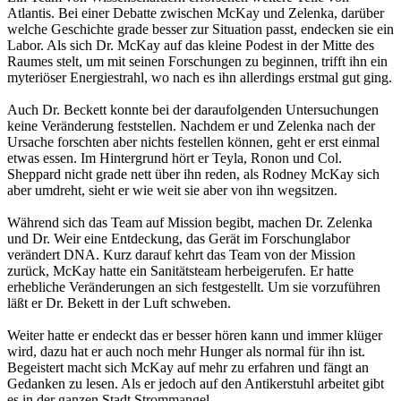
Atlantis. Bei einer Debatte zwischen McKay und Zelenka, darüber
welche Geschichte grade besser zur Situation passt, endecken sie ein
Labor. Als sich Dr. McKay auf das kleine Podest in der Mitte des
Raumes stelt, um mit seinen Forschungen zu beginnen, trifft ihn ein
myteriöser Energiestrahl, wo nach es ihn allerdings erstmal gut ging.
Auch Dr. Beckett konnte bei der daraufolgenden Untersuchungen
keine Veränderung feststellen. Nachdem er und Zelenka nach der
Ursache forschten aber nichts festellen können, geht er erst einmal
etwas essen. Im Hintergrund hört er Teyla, Ronon und Col.
Sheppard nicht grade nett über ihn reden, als Rodney McKay sich
aber umdreht, sieht er wie weit sie aber von ihn wegsitzen.
Während sich das Team auf Mission begibt, machen Dr. Zelenka
und Dr. Weir eine Entdeckung, das Gerät im Forschunglabor
verändert DNA. Kurz darauf kehrt das Team von der Mission
zurück, McKay hatte ein Sanitätsteam herbeigerufen. Er hatte
erhebliche Veränderungen an sich festgestellt. Um sie vorzuführen
läßt er Dr. Bekett in der Luft schweben.
Weiter hatte er endeckt das er besser hören kann und immer klüger
wird, dazu hat er auch noch mehr Hunger als normal für ihn ist.
Begeistert macht sich McKay auf mehr zu erfahren und fängt an
Gedanken zu lesen. Als er jedoch auf den Antikerstuhl arbeitet gibt
es in der ganzen Stadt Strommangel.