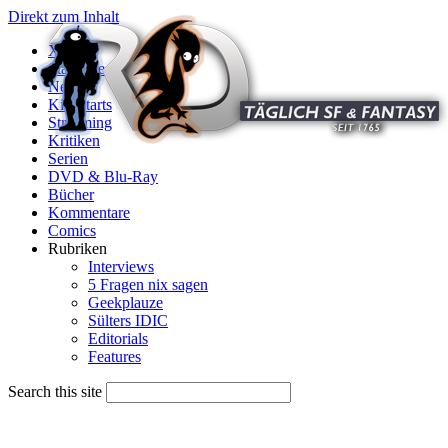
Direkt zum Inhalt
X
Startseite
News
Kinostarts
Streaming
Kritiken
Serien
DVD & Blu-Ray
Bücher
Kommentare
Comics
Rubriken
Interviews
5 Fragen nix sagen
Geekplauze
Sülters IDIC
Editorials
Features
Search this site