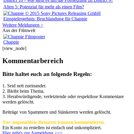
District 10 - Wie steht es um die Fortsetzung zu District 9?
Alien 5: Potenzial für mehr als einen Film?
Einspielergebnis: Bruchlandung für Chappie
Weitere Meldungen >
Aus der Filmwelt
Chappie
[view_node]
Kommentarbereich
Bitte haltet euch an folgende Regeln:
1. Seid nett zueinander.
2. Bleibt beim Thema.
3.
Herabwürdigende, verletztende oder respektlose Kommentare
werden gelöscht.
Beiträge von Spammern und Stänkerern werden gelöscht.
Nur angemeldete Benutzer können kommentieren.
Ein Konto zu erstellen ist einfach und unkompliziert.
Hier geht's zur Anmeldung >>>