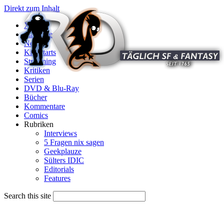
Direkt zum Inhalt
X
Startseite
News
Kinostarts
Streaming
Kritiken
Serien
DVD & Blu-Ray
Bücher
Kommentare
Comics
Rubriken
Interviews
5 Fragen nix sagen
Geekplauze
Sülters IDIC
Editorials
Features
Search this site