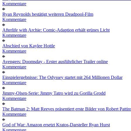
Kommentare
Ryan Reynolds bestätigt weiteren Deadpool-Film
Kommentare
Afterlife with Archie: Comic-Adaption erhält grünes Licht
Kommentare
Abschied von Kaylee Hottle
Kommentare
Avengers: Doomsday - Erster ausführlicher Trailer online
Kommentare
Einspielergebnisse: The Odyssey startet mit 264 Millionen Dollar
Kommentare
Jimmy-Olsen-Serie: Jimmy Tatro wird zu Gorilla Grodd
Kommentare
The Batman 2: Matt Reeves präsentiert erste Bilder von Robert Pattin
Kommentare
God of War: Amazon ersetzt Kratos-Darsteller Ryan Hurst
Kommentare