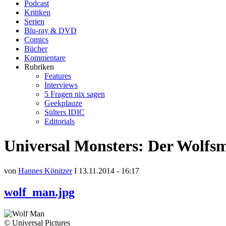
Podcast
Kritiken
Serien
Blu-ray & DVD
Comics
Bücher
Kommentare
Rubriken
Features
Interviews
5 Fragen nix sagen
Geekplauze
Sülters IDIC
Editorials
Universal Monsters: Der Wolfs
von
Hannes Könitzer
I 13.11.2014 - 16:17
wolf_man.jpg
© Universal Pictures