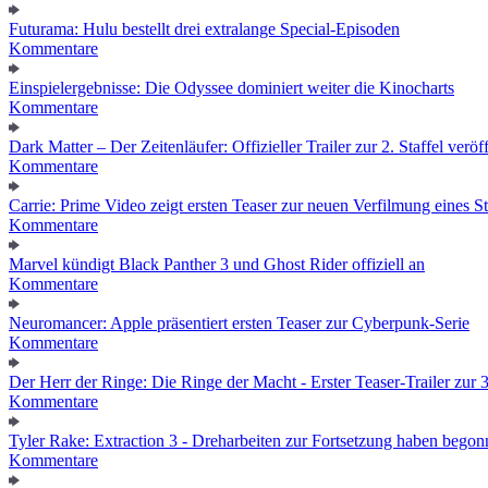
Futurama: Hulu bestellt drei extralange Special-Episoden
Kommentare
Einspielergebnisse: Die Odyssee dominiert weiter die Kinocharts
Kommentare
Dark Matter – Der Zeitenläufer: Offizieller Trailer zur 2. Staffel veröff
Kommentare
Carrie: Prime Video zeigt ersten Teaser zur neuen Verfilmung eines
Kommentare
Marvel kündigt Black Panther 3 und Ghost Rider offiziell an
Kommentare
Neuromancer: Apple präsentiert ersten Teaser zur Cyberpunk-Serie
Kommentare
Der Herr der Ringe: Die Ringe der Macht - Erster Teaser-Trailer zur 3.
Kommentare
Tyler Rake: Extraction 3 - Dreharbeiten zur Fortsetzung haben bego
Kommentare