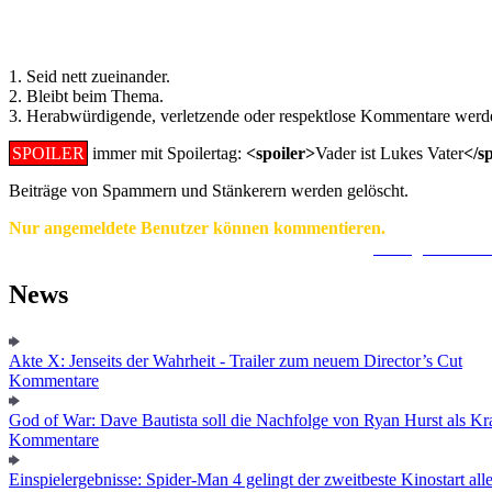
Regeln für Kommentare:
1. Seid nett zueinander.
2. Bleibt beim Thema.
3. Herabwürdigende, verletzende oder respektlose Kommentare werde
SPOILER
immer mit Spoilertag:
<spoiler>
Vader ist Lukes Vater
</s
Beiträge von Spammern und Stänkerern werden gelöscht.
Nur angemeldete Benutzer können kommentieren.
Ein Konto zu erstellen ist einfach und unkompliziert.
Hier geht's zur
News
Akte X: Jenseits der Wahrheit - Trailer zum neuem Director’s Cut
Kommentare
God of War: Dave Bautista soll die Nachfolge von Ryan Hurst als Kra
Kommentare
Einspielergebnisse: Spider-Man 4 gelingt der zweitbeste Kinostart alle