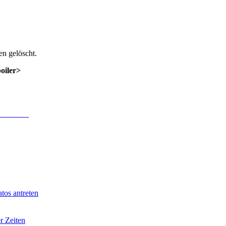
n gelöscht.
poiler>
 Anmeldung
.
tos antreten
r Zeiten