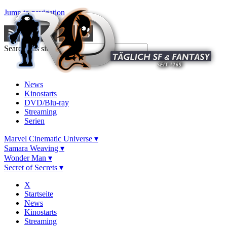
Jump to navigation
Search this site
News
Kinostarts
DVD/Blu-ray
Streaming
Serien
Marvel Cinematic Universe ▾
Samara Weaving ▾
Wonder Man ▾
Secret of Secrets ▾
X
Startseite
News
Kinostarts
Streaming