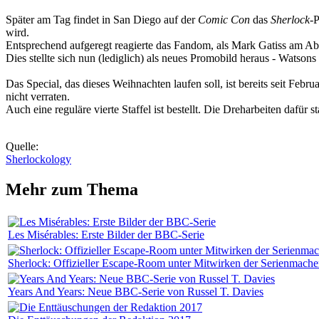
Später am Tag findet in San Diego auf der
Comic Con
das
Sherlock
-P
wird.
Entsprechend aufgeregt reagierte das Fandom, als Mark Gatiss am Abe
Dies stellte sich nun (lediglich) als neues Promobild heraus - Watsons
Das Special, das dieses Weihnachten laufen soll, ist bereits seit Feb
nicht verraten.
Auch eine reguläre vierte Staffel ist bestellt. Die Dreharbeiten dafür
Quelle:
Sherlockology
Mehr zum Thema
Les Misérables: Erste Bilder der BBC-Serie
Sherlock: Offizieller Escape-Room unter Mitwirken der Serienmache
Years And Years: Neue BBC-Serie von Russel T. Davies