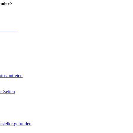
poiler>
 Anmeldung
.
tos antreten
r Zeiten
rsteller gefunden