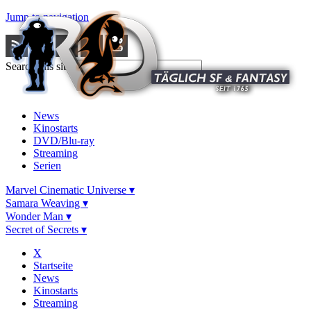
Jump to navigation
Search this site
News
Kinostarts
DVD/Blu-ray
Streaming
Serien
Marvel Cinematic Universe ▾
Samara Weaving ▾
Wonder Man ▾
Secret of Secrets ▾
X
Startseite
News
Kinostarts
Streaming