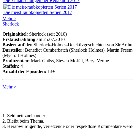
Die Enttäuschungen der Redaktion 2017
Die meist-raubkopierten Serien 2017
Mehr >
Sherlock
Originaltitel:
Sherlock (seit 2010)
Erstaustrahlung
am 25.07.2010
Basiert auf
den Sherlock-Holmes-Detektivgeschichten von Sir Arth
Darsteller:
Benedict Cumberbatch (Sherlock Holmes), Martin Freema
(Mycroft Holmes)
Produzenten:
Mark Gatiss, Steven Moffat, Beryl Vertue
Staffeln:
4+
Anzahl der Episoden:
13+
Mehr >
Regeln für Kommentare:
1. Seid nett zueinander.
2. Bleibt beim Thema.
3. Herabwürdigende, verletzende oder respektlose Kommentare werde