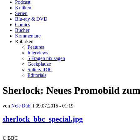
Podcast
Kritiken
Serien
Blu-ray & DVD
Comics
Bücher
Kommentare
Rubriken
Features
Interviews
5 Fragen nix sagen
Geekplauze
Sülters IDIC
Editorials
Sherlock: Neues Promobild zum
von
Nele Bübl
I 09.07.2015 - 01:19
sherlock_bbc_special.jpg
© BBC