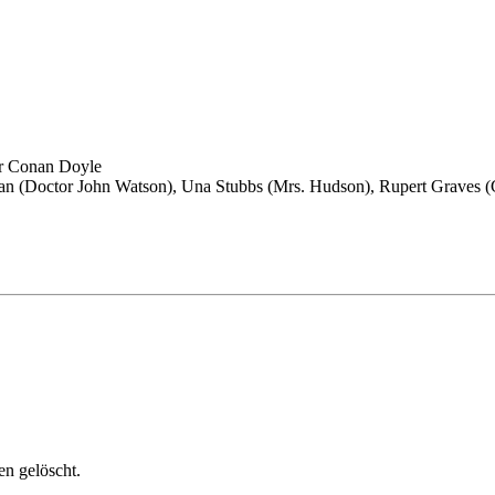
ur Conan Doyle
n (Doctor John Watson), Una Stubbs (Mrs. Hudson), Rupert Graves (G
n gelöscht.