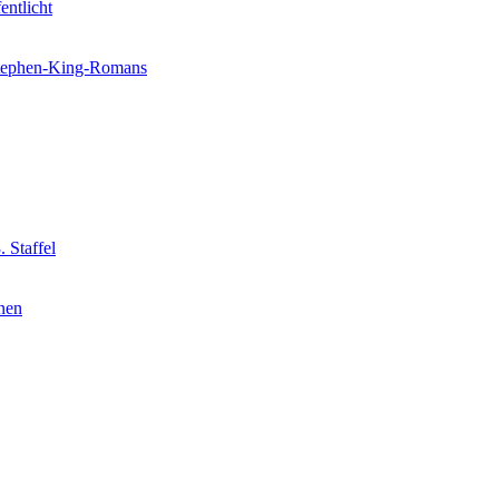
entlicht
 Stephen-King-Romans
 Staffel
nnen