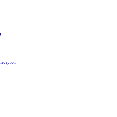
t
nadaption