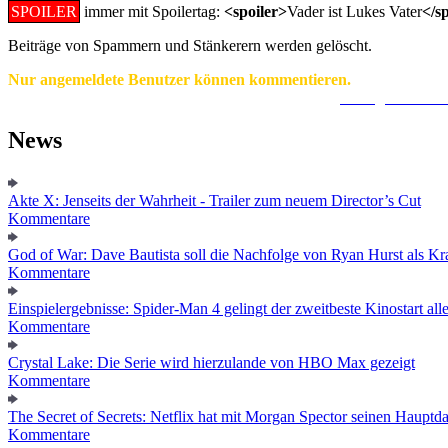
SPOILER
immer mit Spoilertag:
<spoiler>
Vader ist Lukes Vater
</s
Beiträge von Spammern und Stänkerern werden gelöscht.
Nur angemeldete Benutzer können kommentieren.
Ein Konto zu erstellen ist einfach und unkompliziert.
Hier geht's zur
News
Akte X: Jenseits der Wahrheit - Trailer zum neuem Director’s Cut
Kommentare
God of War: Dave Bautista soll die Nachfolge von Ryan Hurst als Kra
Kommentare
Einspielergebnisse: Spider-Man 4 gelingt der zweitbeste Kinostart alle
Kommentare
Crystal Lake: Die Serie wird hierzulande von HBO Max gezeigt
Kommentare
The Secret of Secrets: Netflix hat mit Morgan Spector seinen Hauptda
Kommentare