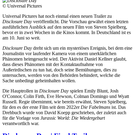
© Universal Pictures
Universal Pictures hat noch einmal einen neuen Trailer zu
Disclosure Day
veröffentlicht. Die Vorschau gewährt einen letzten
ausführlichen Ausblick auf den neuen Film von Steven Spielberg,
bevor er in zwei Wochen in die Kinos kommt. In Deutschland ist es
am 10. Juni so weit.
Disclosure Day
dreht sich um ein mysteriöses Ereignis, bei dem eine
Journalistin vor laufender Kamera von einem unerklärlichen
Phänomen heimgesucht wird. Der Aktivist Daniel Kellner glaubt,
dass dieses Phänomen mit der Kontaktaufnahme von
Außerirdischen zu tun hat, doch seine Bemühungen, dies zu
untersuchen, werden von den Behörden behindert, welche die
Sache unbedingt geheimhalten wollen.
Die Hauptrollen in
Disclosure Day
spielen Emily Blunt, Josh
O'Connor, Colin Firth, Eve Hewson, Colman Domingo und Wyatt
Russell. Regie übernimmt, wie bereits erwähnt, Steven Spielberg,
für den es der erste Film seit dem 2022er
Die Fabelmans
ist. Das
Drehbuch wurde von David Koepp geschrieben, der zuletzt auch
für die Vorlage von
Jurassic World: Die Wiedergeburt
verantwortlich war.