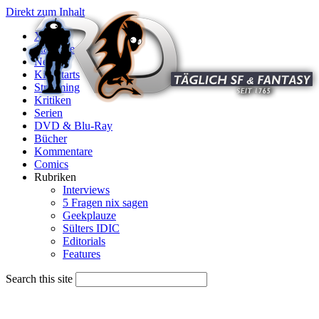
Direkt zum Inhalt
X
Startseite
News
Kinostarts
Streaming
Kritiken
Serien
DVD & Blu-Ray
Bücher
Kommentare
Comics
Rubriken
Interviews
5 Fragen nix sagen
Geekplauze
Sülters IDIC
Editorials
Features
Search this site