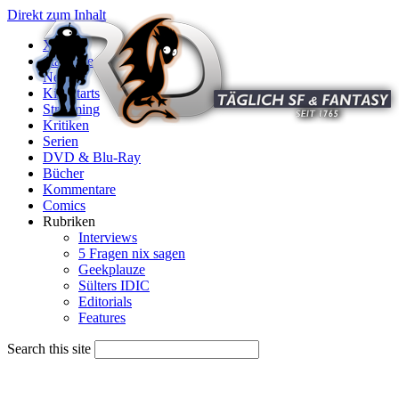
Direkt zum Inhalt
X
Startseite
News
Kinostarts
Streaming
Kritiken
Serien
DVD & Blu-Ray
Bücher
Kommentare
Comics
Rubriken
Interviews
5 Fragen nix sagen
Geekplauze
Sülters IDIC
Editorials
Features
Search this site