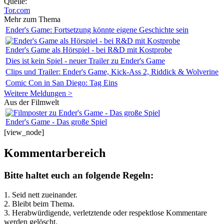
Quelle:
Tor.com
Mehr zum Thema
Ender's Game: Fortsetzung könnte eigene Geschichte sein
Ender's Game als Hörspiel - bei R&D mit Kostprobe
Dies ist kein Spiel - neuer Trailer zu Ender's Game
Clips und Trailer: Ender's Game, Kick-Ass 2, Riddick & Wolverine
Comic Con in San Diego: Tag Eins
Weitere Meldungen >
Aus der Filmwelt
Ender's Game - Das große Spiel
[view_node]
Kommentarbereich
Bitte haltet euch an folgende Regeln:
1. Seid nett zueinander.
2. Bleibt beim Thema.
3.
Herabwürdigende, verletztende oder respektlose Kommentare
werden gelöscht.