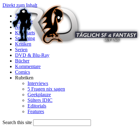
Direkt zum Inhalt
X
Startseite
News
Kinostarts
Streaming
Kritiken
Serien
DVD & Blu-Ray
Bücher
Kommentare
Comics
Rubriken
Interviews
5 Fragen nix sagen
Geekplauze
Sülters IDIC
Editorials
Features
Search this site