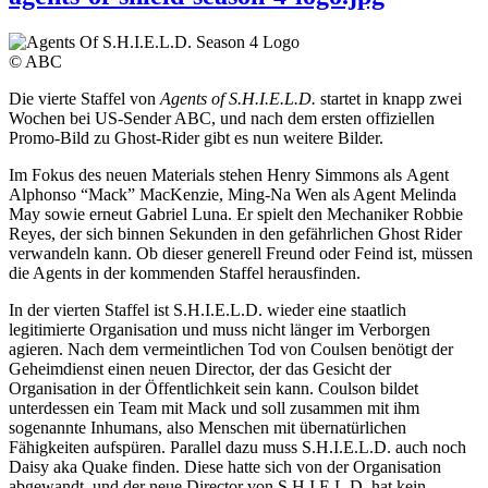
© ABC
Die vierte Staffel von
Agents of S.H.I.E.L.D.
startet in knapp zwei
Wochen bei US-Sender ABC, und nach dem ersten offiziellen
Promo-Bild zu Ghost-Rider gibt es nun weitere Bilder.
Im Fokus des neuen Materials stehen Henry Simmons als
Agent
Alphonso “Mack” MacKenzie, Ming-Na Wen als Agent Melinda
May sowie erneut Gabriel Luna. Er spielt den Mechaniker Robbie
Reyes, der sich binnen Sekunden in den gefährlichen Ghost Rider
verwandeln kann. Ob dieser generell Freund oder Feind ist, müssen
die Agents in der kommenden Staffel herausfinden.
In der vierten Staffel ist S.H.I.E.L.D. wieder eine staatlich
legitimierte Organisation und muss nicht länger im Verborgen
agieren. Nach dem vermeintlichen Tod von Coulsen benötigt der
Geheimdienst einen neuen Director, der das Gesicht der
Organisation in der Öffentlichkeit sein kann. Coulson bildet
unterdessen ein Team mit Mack und soll zusammen mit ihm
sogenannte Inhumans, also Menschen mit übernatürlichen
Fähigkeiten aufspüren. Parallel dazu muss S.H.I.E.L.D. auch noch
Daisy aka Quake finden. Diese hatte sich von der Organisation
abgewandt, und der neue Director von S.H.I.E.L.D. hat kein