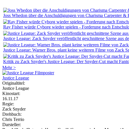
Joss Whedon über die Anschuldigungen von Charisma Carpenter & 
Ray Fisher würde Cyborg wieder spielen - Forderung nach Entschul
Justice League: Zack Snyder veröffentlicht geschnittene Szene aus 
Justice League: Warner Bros. plant keine weiteren Filme von Zack 
Kritik zu Zack Snyder's Justice League: Der Snyder-Cut macht Fan
Mehr >
Justice League
Originaltitel:
Justice League
Kinostart:
16.11.17
Regie:
Zack Snyder
Drehbuch:
Chris Terrio
Darsteller: