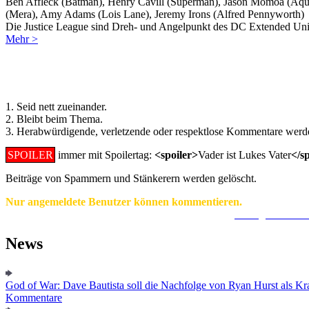
Ben Affleck (Batman), Henry Cavill (Superman), Jason Momoa (Aqu
(Mera), Amy Adams (Lois Lane), Jeremy Irons (Alfred Pennyworth)
Die Justice League sind Dreh- und Angelpunkt des DC Extended Uni
Mehr >
Regeln für Kommentare:
1. Seid nett zueinander.
2. Bleibt beim Thema.
3. Herabwürdigende, verletzende oder respektlose Kommentare werde
SPOILER
immer mit Spoilertag:
<spoiler>
Vader ist Lukes Vater
</s
Beiträge von Spammern und Stänkerern werden gelöscht.
Nur angemeldete Benutzer können kommentieren.
Ein Konto zu erstellen ist einfach und unkompliziert.
Hier geht's zur
News
God of War: Dave Bautista soll die Nachfolge von Ryan Hurst als Kra
Kommentare