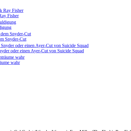
Ray Fisher
digung
dem Snyder-Cut
Snyder oder einen Ayer-Cut von Suicide Squad
träume wahr