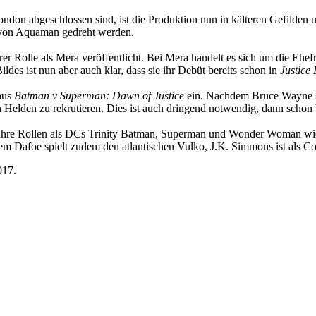
ndon abgeschlossen sind, ist die Produktion nun in kälteren Gefilden 
 von Aquaman gedreht werden.
rer Rolle als Mera veröffentlicht. Bei Mera handelt es sich um die E
ldes ist nun aber auch klar, dass sie ihr Debüt bereits schon in
Justice
aus
Batman v Superman: Dawn of Justice
ein. Nachdem Bruce Wayne s
Helden zu rekrutieren. Dies ist auch dringend notwendig, dann schon b
hre Rollen als DCs Trinity Batman, Superman und Wonder Woman wie
em Dafoe spielt zudem den atlantischen Vulko, J.K. Simmons ist als 
017.