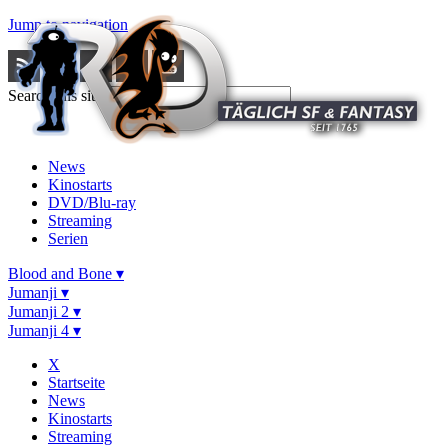
Jump to navigation
Search this site
News
Kinostarts
DVD/Blu-ray
Streaming
Serien
Blood and Bone ▾
Jumanji ▾
Jumanji 2 ▾
Jumanji 4 ▾
X
Startseite
News
Kinostarts
Streaming