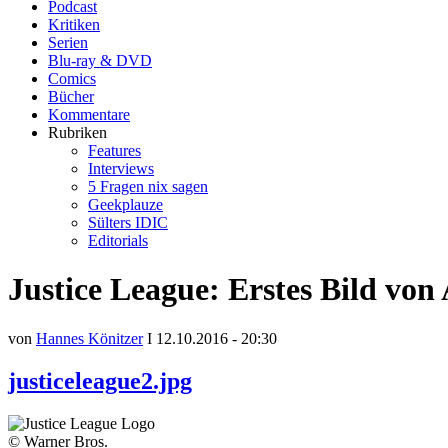
Podcast
Kritiken
Serien
Blu-ray & DVD
Comics
Bücher
Kommentare
Rubriken
Features
Interviews
5 Fragen nix sagen
Geekplauze
Sülters IDIC
Editorials
Justice League: Erstes Bild v
von
Hannes Könitzer
I 12.10.2016 - 20:30
justiceleague2.jpg
© Warner Bros.