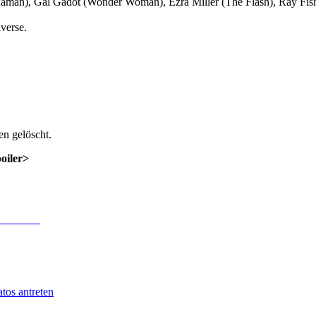
aman), Gal Gadot (Wonder Woman), Ezra Miller (The Flash), Ray Fi
verse.
n gelöscht.
poiler>
 Anmeldung
.
tos antreten