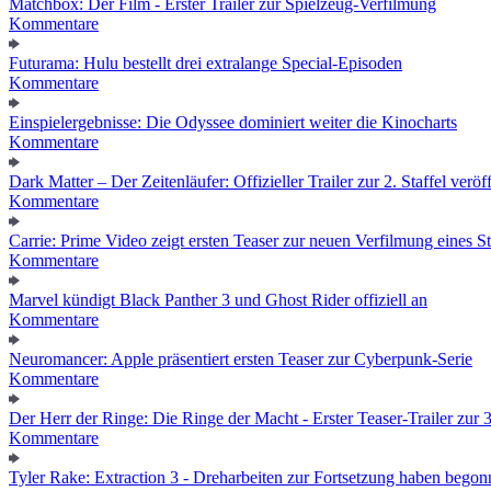
Matchbox: Der Film - Erster Trailer zur Spielzeug-Verfilmung
Kommentare
Futurama: Hulu bestellt drei extralange Special-Episoden
Kommentare
Einspielergebnisse: Die Odyssee dominiert weiter die Kinocharts
Kommentare
Dark Matter – Der Zeitenläufer: Offizieller Trailer zur 2. Staffel veröff
Kommentare
Carrie: Prime Video zeigt ersten Teaser zur neuen Verfilmung eines
Kommentare
Marvel kündigt Black Panther 3 und Ghost Rider offiziell an
Kommentare
Neuromancer: Apple präsentiert ersten Teaser zur Cyberpunk-Serie
Kommentare
Der Herr der Ringe: Die Ringe der Macht - Erster Teaser-Trailer zur 3.
Kommentare
Tyler Rake: Extraction 3 - Dreharbeiten zur Fortsetzung haben bego