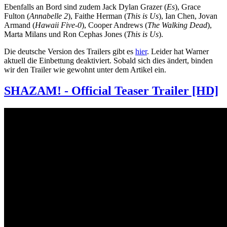
Ebenfalls an Bord sind zudem Jack Dylan Grazer (
Es
), Grace
Fulton (
Annabelle 2
), Faithe Herman (
This is Us
), Ian Chen, Jovan
Armand (
Hawaii Five-0
), Cooper Andrews (
The Walking Dead
),
Marta Milans und Ron Cephas Jones (
This is Us
).
Die deutsche Version des Trailers gibt es
hier
. Leider hat Warner
aktuell die Einbettung deaktiviert. Sobald sich dies ändert, binden
wir den Trailer wie gewohnt unter dem Artikel ein.
SHAZAM! - Official Teaser Trailer [HD]