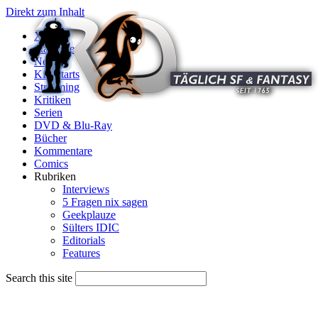
Direkt zum Inhalt
X
Startseite
News
Kinostarts
Streaming
Kritiken
Serien
DVD & Blu-Ray
Bücher
Kommentare
Comics
Rubriken
Interviews
5 Fragen nix sagen
Geekplauze
Sülters IDIC
Editorials
Features
Search this site