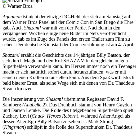
© Warner Bros.
Aquaman
ist nicht der einzige DC-Held, der sich am Samstag auf
dem Warner-Bros-Panel auf der Comic-Con in San Diego die Ehre
gab. Auch
Shazam!
war mit von der Partie. Nachdem in den
vergangenen Wochen einige neue Bilder im Netz veröffentlicht
wurde, gab es im Zuge des Panels den ersten Trailer zum Film zu
sehen. Der deutsche Kinostart der Comicverfilmung ist am 4. April.
Shazam!
erzählt die Geschichte des 14-jährigen Billy Batson, der
sich durch Magie und den Ruf SHAZAM in den gleichnamigen
Superhelden verwandeln kann. Im Herzen immer noch ein Teenager
macht er sich natürlich sofort daran, herauszufinden, was er mit
seinen neuen Kräften so anstellen kann. Aus dem Spaß wird jedoch
bald bitterer Ernst, als seine Wege sich mit denen von Dr. Thaddeus
Sivana kreuzen.
Die Inszenierung von
Shazam!
übernimmt Regisseur David F.
Sandberg (
Anabelle 2
). Das Drehbuch stammt von Henry Gayden
und Darren Lemke. Die Rolle des titelgebenden Superhelden spielt
Zachary Levi (
Chuck
,
Heroes Reborn
), während Asher Angel als
dessen Alter-Ego Billy Batson zu sehen ist. Mark Strong
(
Kingsman
) schlüpft in die Rolle des Superschurken Dr. Thaddeus
Sivana.