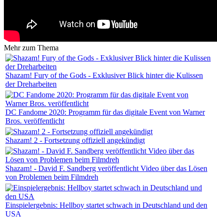
Mehr zum Thema
Shazam! Fury of the Gods - Exklusiver Blick hinter die Kulissen
der Dreharbeiten
DC Fandome 2020: Programm für das digitale Event von Warner
Bros. veröffentlicht
Shazam! 2 - Fortsetzung offiziell angekündigt
Shazam! - David F. Sandberg veröffentlicht Video über das Lösen
von Problemen beim Filmdreh
Einspielergebnis: Hellboy startet schwach in Deutschland und den
USA