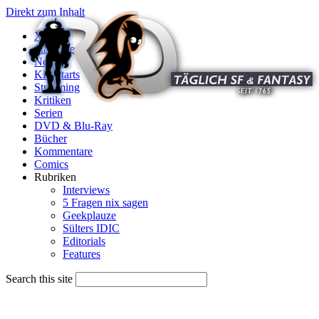
Direkt zum Inhalt
X
Startseite
News
Kinostarts
Streaming
Kritiken
Serien
DVD & Blu-Ray
Bücher
Kommentare
Comics
Rubriken
Interviews
5 Fragen nix sagen
Geekplauze
Sülters IDIC
Editorials
Features
Search this site