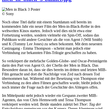
© Sony
Noch ohne Titel dafür mit einem Startdatum soll bereits im
kommenden Jahr ein neuer Film der Men-in-Black-Reihe in den
weltweiten Kinos starten. Jedoch wird dies nicht etwa eine
Fortsetzung werden, sondern vielmehr ein Spin-Off, sodass das
Publikum wohl andere Gesichter als die von Agent J (Will Smith)
und K (Tommy Lee Jones) zu sehen bekommt. Mit dem neuesten
Castzugang - Emma Thompson - scheint man jedoch eine
Verbindung zur bekannten Film-Trilogie geschaffen zu haben.
So verkörpert die mehrfache Golden-Globe- und Oscar-Preisträgerin
darin den Part von Agent O, der Chefin der Men in Black. Das
Besondere daran ist, dass sie dies bereits im dritten und letzten MIB-
Film gemacht und dort die Nachfolge von Zed nach dessen Tod
übernommen hat. Während mit der Besetzung von Thompson eine
Verbindung zu den alten Filmen geschaffen wurde, bleibt jedoch
noch immer die Frage nach der Geschichte des Ablegers offen.
Im Mittelpunkt steht jedoch wieder ein Gespann zweiter MIB-
Agenten, das von Chris Hemsworth und Tessa Thompson
verkörpert werden wird. Beide standen zuletzt bei
Thor: Tag der
Entscheidung
gemeinsam vor der Kamera. Deren Abenteuer wird