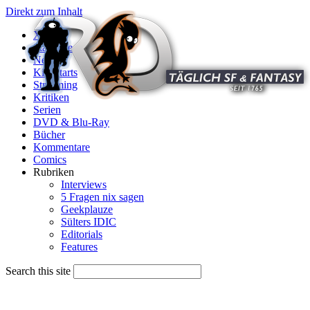
Direkt zum Inhalt
X
Startseite
News
Kinostarts
Streaming
Kritiken
Serien
DVD & Blu-Ray
Bücher
Kommentare
Comics
Rubriken
Interviews
5 Fragen nix sagen
Geekplauze
Sülters IDIC
Editorials
Features
Search this site