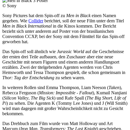
© Sony
Sony Pictures hat dem Spin-off zu
Men in Black
einen Namen
gegeben. Wie
Collider
berichtet, soll der neue Film unter dem Titel
Men in Black International
in die Kinos kommen. Der Bericht
bezieht sich unter anderem auf Poster von der brasilianischen
Convention CCXP, bei der Sony mit dem Filmtitel für das Spin-off
geworben hat.
Das Spin-off soll ähnlich wie
Jurassic World
auf die Geschehnisse
der ersten drei Teile aufbauen, den Zuschauer aber eine neue
Geschichte mit neuen Figuren und einem anderen Handlungsort
erzählen. Zwei der titelgebenden Agenten werden von Chris
Hemsworth und Tessa Thompson gespielt, die schon gemeinsam in
Thor: Tag der Entscheidung
zu sehen waren.
In weiteren Rollen sind Emma Thompson, Liam Neeson (
Taken
),
Rebecca Ferguson (
Mission: Impossible - Fallout
), Kumail Nanjiani
(
Silicon Valley
,
The Big Sick
) und Rafe Spall (
The Big Short
,
Life of
Pi
) zu sehen. Die Agenten K (Tommy Lee Jones) und J (Will Smith)
wird man dagegen mit großer Wahrscheinlichkeit nicht zu Gesicht
bekommen.
Das Drehbuch zum Film wurde von Matt Holloway und Art
Marcum (
Iron Man
,
Transformers: The Last Knight
) geschrieben.