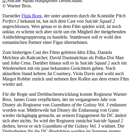
© Warner Bros.
Darsteller
Flula Borg
, der unter anderem durch die Komödie
Pitch
Perfect 2
bekannt ist, hat sich dem Cast von
Suicide Squad 2
angeschlossen. Wen genau er in dem Film spielen wird, ist noch
unklar, es scheint sich aber nicht um ein Mitglied der titelgebenden
Antiheldengruppierung zu handeln. Stattdessen soll er wohl den
romantischen Partner einer Figur übernehmen.
Zum bisherigen Cast des Films gehören Idris Elba, Daniela
Melchior als Rattcatcher, David Dastmalchian als Polka-Dot Man
und John Cena. Darüber hinaus soll es in
Suicide Squad 2
auch ein
Wiedersehen mit ein paar bekannten Gesichtern geben. Nach
aktuellem Stand kehren Jai Courtney, Viola Davis und wohl auch
Margot Robbie zurück und nehmen ihre Rollen aus dem ersten Film
wieder auf.
Für die Regie und Drehbuchentwicklung konnte Regisseur Warner
Bros. James Gunn verpflichten, der im vergangenen Jahr von
Disney als Regisseur von
Guardians of the Galaxy Vol. 3
entlassen
worden war. Mittlerweile hat Disney die Entlassung von Gunn
wieder rückgängig gemacht, an seinem Engagement für DC ändert
sich aber nichts. So wird der Regisseur zunächst
Suicide Squad 2
drehen, bevor er sich
Guardians of the Galaxy Vol. 3
widmet. Die
Dreharbeiten für die DC-Produktion werden im Sommer starten.