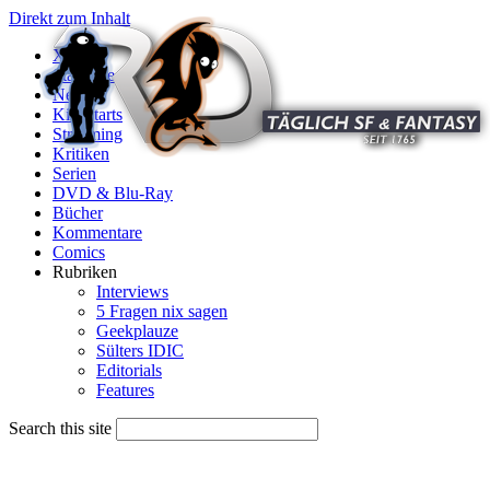
Direkt zum Inhalt
X
Startseite
News
Kinostarts
Streaming
Kritiken
Serien
DVD & Blu-Ray
Bücher
Kommentare
Comics
Rubriken
Interviews
5 Fragen nix sagen
Geekplauze
Sülters IDIC
Editorials
Features
Search this site