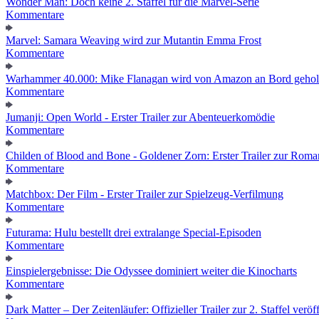
Wonder Man: Doch keine 2. Staffel für die Marvel-Serie
Kommentare
Marvel: Samara Weaving wird zur Mutantin Emma Frost
Kommentare
Warhammer 40.000: Mike Flanagan wird von Amazon an Bord gehol
Kommentare
Jumanji: Open World - Erster Trailer zur Abenteuerkomödie
Kommentare
Childen of Blood and Bone - Goldener Zorn: Erster Trailer zur Roma
Kommentare
Matchbox: Der Film - Erster Trailer zur Spielzeug-Verfilmung
Kommentare
Futurama: Hulu bestellt drei extralange Special-Episoden
Kommentare
Einspielergebnisse: Die Odyssee dominiert weiter die Kinocharts
Kommentare
Dark Matter – Der Zeitenläufer: Offizieller Trailer zur 2. Staffel veröff