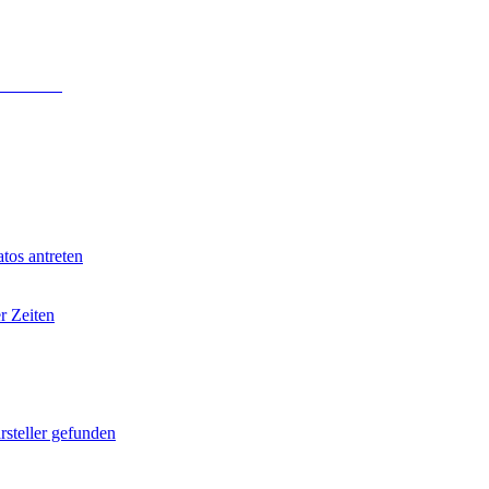
 Anmeldung
.
tos antreten
r Zeiten
rsteller gefunden