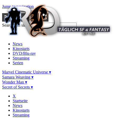
Jump to navigation
Search this site
News
Kinostarts
DVD/Blu-ray
Streaming
Serien
Marvel Cinematic Universe ▾
Samara Weaving ▾
Wonder Man ▾
Secret of Secrets ▾
X
Startseite
News
Kinostarts
Streaming