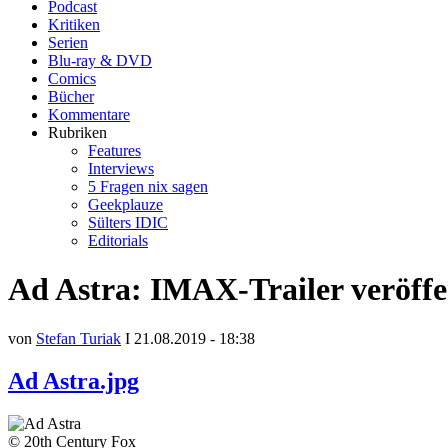
Podcast
Kritiken
Serien
Blu-ray & DVD
Comics
Bücher
Kommentare
Rubriken
Features
Interviews
5 Fragen nix sagen
Geekplauze
Sülters IDIC
Editorials
Ad Astra: IMAX-Trailer veröffe
von
Stefan Turiak
I 21.08.2019 - 18:38
Ad Astra.jpg
© 20th Century Fox