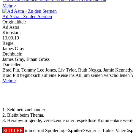
Mehr >
Ad Astra - Zu den Sternen
Originaltitel:
Ad Astra
Kinostart:
19.09.19
Regie:
James Gray
Drehbuch:
James Gray, Ethan Gross
Darsteller:
Brad Pitt, Tommy Lee Jones, Liv Tylor, Ruth Negga, Jamie Kennedy,
Brad Pitt begibt sich auf eine Reise ins All, um seinen verschollenen V
Mehr >
Regeln für Kommentare:
1. Seid nett zueinander.
2. Bleibt beim Thema.
3. Herabwürdigende, verletzende oder respektlose Kommentare werde
SPOILER
immer mit Spoilertag:
<spoiler>
Vader ist Lukes Vater
</s