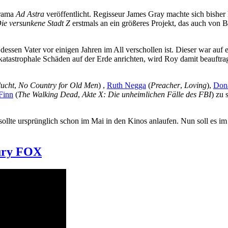
Drama
Ad Astra
veröffentlicht. Regisseur James Gray machte sich bisher
ie versunkene Stadt Z
erstmals an ein größeres Projekt, das auch von B
dessen Vater vor einigen Jahren im All verschollen ist. Dieser war au
tastrophale Schäden auf der Erde anrichten, wird Roy damit beauftragt
lucht
,
No Country for Old Men
) ,
Ruth Negga
(
Preacher
,
Loving
),
Dona
Finn
(
The Walking Dead
,
Akte X: Die unheimlichen Fälle des FBI
) zu
 sollte ursprünglich schon im Mai in den Kinos anlaufen. Nun soll es i
tury FOX