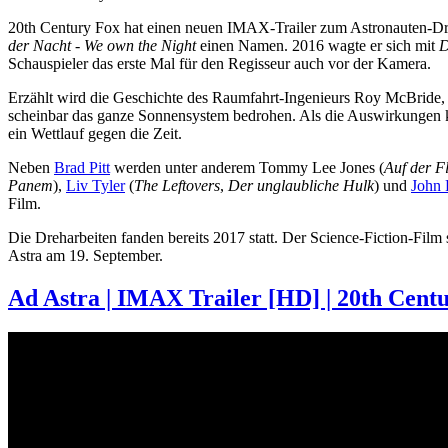
20th Century Fox hat einen neuen IMAX-Trailer zum Astronauten-
der Nacht - We own the Night
einen Namen. 2016 wagte er sich mit
D
Schauspieler das erste Mal für den Regisseur auch vor der Kamera.
Erzählt wird die Geschichte des Raumfahrt-Ingenieurs Roy McBride, 
scheinbar das ganze Sonnensystem bedrohen. Als die Auswirkungen ka
ein Wettlauf gegen die Zeit.
Neben
Brad Pitt
werden unter anderem Tommy Lee Jones (
Auf der F
Panem
),
Liv Tyler
(
The Leftovers
,
Der unglaubliche Hulk
) und
John 
Film.
Die Dreharbeiten fanden bereits 2017 statt. Der Science-Fiction-Film
Astra am 19. September.
Ad Astra | IMAX Trailer [HD] | 20th Cen