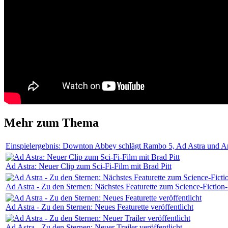
Mehr zum Thema
Einspielergebnis: Downton Abbey schlägt Rambo 5, Ad Astra und A
Ad Astra: Neuer Clip zum Sci-Fi-Film mit Brad Pitt
Ad Astra - Zu den Sternen: Nächstes Featurette zum Science-Fiction-
Ad Astra - Zu den Sternen: Neues Featurette veröffentlicht
Ad Astra - Zu den Sternen: Neuer Trailer veröffentlicht