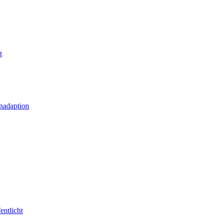
t
nadaption
entlicht