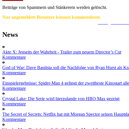
Beiträge von Spammern und Stänkerern werden gelöscht.
Nur angemeldete Benutzer können kommentieren.
Ein Konto zu erstellen ist einfach und unkompliziert.
Hier geht's zur
News
Akte X: Jenseits der Wahrheit - Trailer zum neuem Director’s Cut
Kommentare
God of War: Dave Bautista soll die Nachfolge von Ryan Hurst als Kra
Kommentare
Einspielergebnisse: Spider-Man 4 gelingt der zweitbeste Kinostart alle
Kommentare
Crystal Lake: Die Serie wird hierzulande von HBO Max gezeigt
Kommentare
The Secret of Secrets: Netflix hat mit Morgan Spector seinen Hauptda
Kommentare