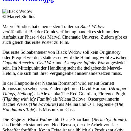
© Marvel Studios
Marvel Studios hat einen ersten Trailer zu
Black Widow
veröffentlicht. Bei der Comicverfilmung handelt es sich um den
Auftakt zur Phase 4 des Marvel Cinematic Universe. Zudem gibt es
auch gleich das erste Poster zu Film.
Das erste Soloabenteuer von Black Widow soll kein Originstory
oder Prequel werden, stattdessen wird die Handlung wohl zwischen
Captain America: Civil War
und
Avengers: Infinity War
angesiedelt
sein. Im Mittelpunkt der Handlung steht die titelgebende Marvel-
Heldin, die sich mit ihrer Vergangenheit auseinandersetzen muss.
In der Hauptrolle der Natasha Romanoff wird erneut Scarlett
Johansson zu sehen sein. Zudem gehören David Harbour (
Stranger
Things
,
Hellboy
) als Alexei aka The Red Guardian, Florence Pugh
(
Fighting with My Family
) als Yelena Belova, Oscargewinnerin
Rachel Weisz (
The Favourite
) als Melina und O-T Fagbenle (
The
Handmaid's Tale
) als Mason zum Cast.
Die Regie zu
Black Widow
führt Cate Shortland (
Berlin Syndrome
),
das Drehbuch stammt von Ned Benson, der die Arbeit von Jac
Schaeffer fortführt. Kevin Feige ist wie üblich als Produzent aktiv.