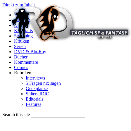
Direkt zum Inhalt
X
Startseite
News
Kinostarts
Streaming
Kritiken
Serien
DVD & Blu-Ray
Bücher
Kommentare
Comics
Rubriken
Interviews
5 Fragen nix sagen
Geekplauze
Sülters IDIC
Editorials
Features
Search this site