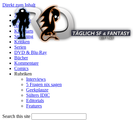
Direkt zum Inhalt
X
Startseite
News
Kinostarts
Streaming
Kritiken
Serien
DVD & Blu-Ray
Bücher
Kommentare
Comics
Rubriken
Interviews
5 Fragen nix sagen
Geekplauze
Sülters IDIC
Editorials
Features
Search this site