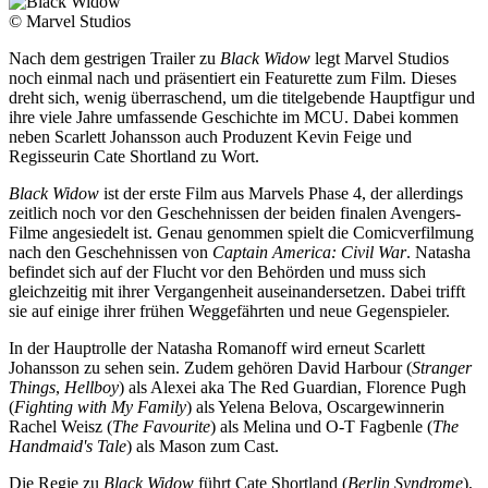
© Marvel Studios
Nach dem gestrigen Trailer zu
Black Widow
legt Marvel Studios
noch einmal nach und präsentiert ein Featurette zum Film. Dieses
dreht sich, wenig überraschend, um die titelgebende Hauptfigur und
ihre viele Jahre umfassende Geschichte im MCU. Dabei kommen
neben Scarlett Johansson auch Produzent Kevin Feige und
Regisseurin Cate Shortland zu Wort.
Black Widow
ist der erste Film aus Marvels Phase 4, der allerdings
zeitlich noch vor den Geschehnissen der beiden finalen Avengers-
Filme angesiedelt ist. Genau genommen spielt die Comicverfilmung
nach den Geschehnissen von
Captain America: Civil War
. Natasha
befindet sich auf der Flucht vor den Behörden und muss sich
gleichzeitig mit ihrer Vergangenheit auseinandersetzen. Dabei trifft
sie auf einige ihrer frühen Weggefährten und neue Gegenspieler.
In der Hauptrolle der Natasha Romanoff wird erneut Scarlett
Johansson zu sehen sein. Zudem gehören David Harbour (
Stranger
Things
,
Hellboy
) als Alexei aka The Red Guardian, Florence Pugh
(
Fighting with My Family
) als Yelena Belova, Oscargewinnerin
Rachel Weisz (
The Favourite
) als Melina und O-T Fagbenle (
The
Handmaid's Tale
) als Mason zum Cast.
Die Regie zu
Black Widow
führt Cate Shortland (
Berlin Syndrome
),