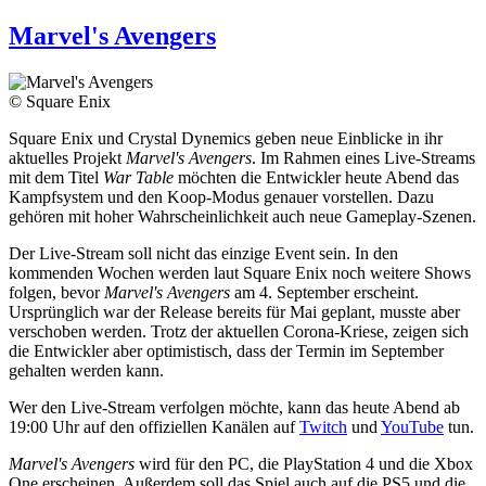
Marvel's Avengers
© Square Enix
Square Enix und Crystal Dynemics geben neue Einblicke in ihr
aktuelles Projekt
Marvel's Avengers
. Im Rahmen eines Live-Streams
mit dem Titel
War Table
möchten die Entwickler heute Abend das
Kampfsystem und den Koop-Modus genauer vorstellen. Dazu
gehören mit hoher Wahrscheinlichkeit auch neue Gameplay-Szenen.
Der Live-Stream soll nicht das einzige Event sein. In den
kommenden Wochen werden laut Square Enix noch weitere Shows
folgen, bevor
Marvel's Avengers
am 4. September erscheint.
Ursprünglich war der Release bereits für Mai geplant, musste aber
verschoben werden. Trotz der aktuellen Corona-Kriese, zeigen sich
die Entwickler aber optimistisch, dass der Termin im September
gehalten werden kann.
Wer den Live-Stream verfolgen möchte, kann das heute Abend ab
19:00 Uhr auf den offiziellen Kanälen auf
Twitch
und
YouTube
tun.
Marvel's Avengers
wird für den PC, die PlayStation 4 und die Xbox
One erscheinen. Außerdem soll das Spiel auch auf die PS5 und die