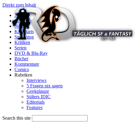
Direkt zum Inhalt
X
Startseite
News
Kinostarts
Streaming
Kritiken
Serien
DVD & Blu-Ray
Bücher
Kommentare
Comics
Rubriken
Interviews
5 Fragen nix sagen
Geekplauze
Sülters IDIC
Editorials
Features
Search this site