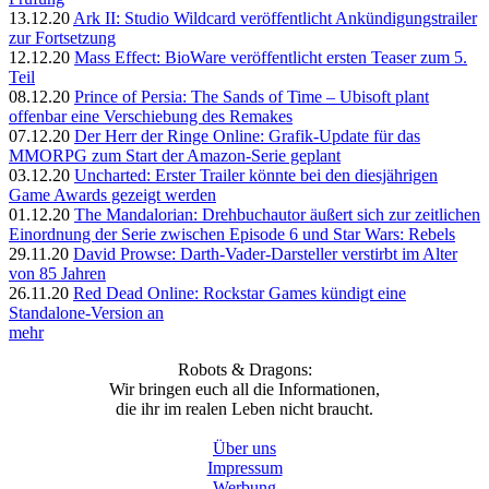
13.12.20
Ark II: Studio Wildcard veröffentlicht Ankündigungstrailer
zur Fortsetzung
12.12.20
Mass Effect: BioWare veröffentlicht ersten Teaser zum 5.
Teil
08.12.20
Prince of Persia: The Sands of Time – Ubisoft plant
offenbar eine Verschiebung des Remakes
07.12.20
Der Herr der Ringe Online: Grafik-Update für das
MMORPG zum Start der Amazon-Serie geplant
03.12.20
Uncharted: Erster Trailer könnte bei den diesjährigen
Game Awards gezeigt werden
01.12.20
The Mandalorian: Drehbuchautor äußert sich zur zeitlichen
Einordnung der Serie zwischen Episode 6 und Star Wars: Rebels
29.11.20
David Prowse: Darth-Vader-Darsteller verstirbt im Alter
von 85 Jahren
26.11.20
Red Dead Online: Rockstar Games kündigt eine
Standalone-Version an
mehr
Robots & Dragons:
Wir bringen euch all die Informationen,
die ihr im realen Leben nicht braucht.
Über uns
Impressum
Werbung