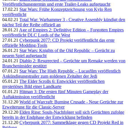
Veröffentlichungstermin und erste Trailer-Leaks aufgetaucht
17.02.21
Star Wars: Frühe Konzeptzeichnung von Kylo Ren
veröffentlicht
04.02.21
Total War: Warhammer 3 - Creative Assembly kündigt den
nächst Teil der Reihe offiziell an
28.01.21
Age of Empires 2: Definitive Edition – Forgotten Empires
veröffentlicht DLC Lords of the West
27.01.21
Cyberpunk 2077: CD Projekt veröffentlicht das erste
offizielle Modding-Tools
26.01.21
Star Wars: Knights of the Old Republic – Gerücht zu
neuem Spiel aufgetaucht
24.01.21
Diablo 2: Resurrected – Gerüchte um Remake werden von
Brancheninsider gestützt
07.01.21
Star Wars: The High Republic – Lucasfilm veröffentlich
Ankündigungstrailer zum goldenen Zeitalter der Jedi
05.01.21
The Elder Scrolls 6: Entwickler veröffentlichen
mysteriöses Bild einer Landkarte
01.01.21
Hitman 3: Die ersten fünf Minuten Gameplay der
Auftaktmission veröffentlicht
31.12.20
World of Warcraft: Burning Crusade - Neue Gerüchte zur
Erweiterung für die Classic-Server
29.12.20
Elden Ring: Souls-Nachfolger soll sich Gerüchten zufolge
bereits in der Endphase der Entwicklung befinden
21.12.20
Cyberpunk 2077: Sammelklage gegen CD Projekt Red in
Prüfung