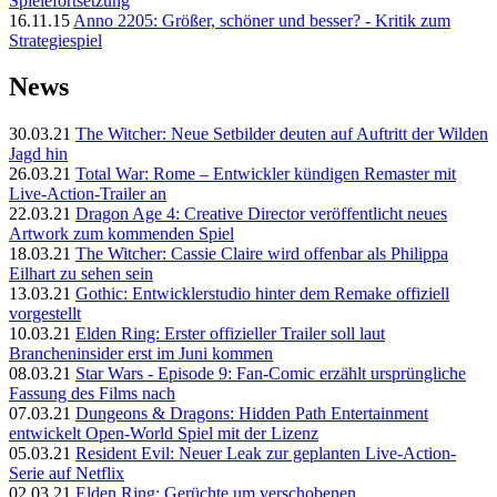
Spielefortsetzung
16.11.15
Anno 2205: Größer, schöner und besser? - Kritik zum
Strategiespiel
News
30.03.21
The Witcher: Neue Setbilder deuten auf Auftritt der Wilden
Jagd hin
26.03.21
Total War: Rome – Entwickler kündigen Remaster mit
Live-Action-Trailer an
22.03.21
Dragon Age 4: Creative Director veröffentlicht neues
Artwork zum kommenden Spiel
18.03.21
The Witcher: Cassie Claire wird offenbar als Philippa
Eilhart zu sehen sein
13.03.21
Gothic: Entwicklerstudio hinter dem Remake offiziell
vorgestellt
10.03.21
Elden Ring: Erster offizieller Trailer soll laut
Brancheninsider erst im Juni kommen
08.03.21
Star Wars - Episode 9: Fan-Comic erzählt ursprüngliche
Fassung des Films nach
07.03.21
Dungeons & Dragons: Hidden Path Entertainment
entwickelt Open-World Spiel mit der Lizenz
05.03.21
Resident Evil: Neuer Leak zur geplanten Live-Action-
Serie auf Netflix
02.03.21
Elden Ring: Gerüchte um verschobenen