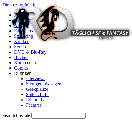
Direkt zum Inhalt
X
Startseite
News
Kinostarts
Streaming
Kritiken
Serien
DVD & Blu-Ray
Bücher
Kommentare
Comics
Rubriken
Interviews
5 Fragen nix sagen
Geekplauze
Sülters IDIC
Editorials
Features
Search this site