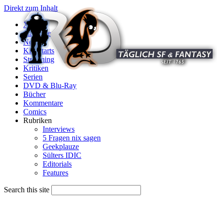
Direkt zum Inhalt
X
Startseite
News
Kinostarts
Streaming
Kritiken
Serien
DVD & Blu-Ray
Bücher
Kommentare
Comics
Rubriken
Interviews
5 Fragen nix sagen
Geekplauze
Sülters IDIC
Editorials
Features
Search this site