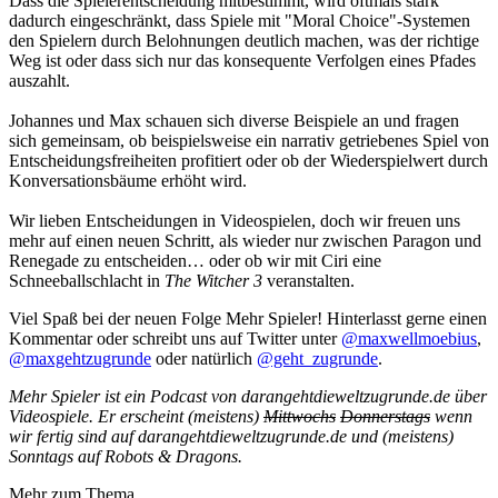
Dass die Spielerentscheidung mitbestimmt, wird oftmals stark
dadurch eingeschränkt, dass Spiele mit "Moral Choice"-Systemen
den Spielern durch Belohnungen deutlich machen, was der richtige
Weg ist oder dass sich nur das konsequente Verfolgen eines Pfades
auszahlt.
Johannes und Max schauen sich diverse Beispiele an und fragen
sich gemeinsam, ob beispielsweise ein narrativ getriebenes Spiel von
Entscheidungsfreiheiten profitiert oder ob der Wiederspielwert durch
Konversationsbäume erhöht wird.
Wir lieben Entscheidungen in Videospielen, doch wir freuen uns
mehr auf einen neuen Schritt, als wieder nur zwischen Paragon und
Renegade zu entscheiden… oder ob wir mit Ciri eine
Schneeballschlacht in
The Witcher 3
veranstalten.
Viel Spaß bei der neuen Folge Mehr Spieler! Hinterlasst gerne einen
Kommentar oder schreibt uns auf Twitter unter
@maxwellmoebius
,
@maxgehtzugrunde
oder natürlich
@geht_zugrunde
.
Mehr Spieler ist ein Podcast von darangehtdieweltzugrunde.de über
Videospiele. Er erscheint (meistens)
Mittwochs
Donnerstags
wenn
wir fertig sind auf darangehtdieweltzugrunde.de und (meistens)
Sonntags auf Robots & Dragons.
Mehr zum Thema