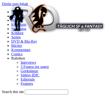
Direkt zum Inhalt
X
Startseite
News
Kinostarts
Streaming
Kritiken
Serien
DVD & Blu-Ray
Bücher
Kommentare
Comics
Rubriken
Interviews
5 Fragen nix sagen
Geekplauze
Sülters IDIC
Editorials
Features
Search this site