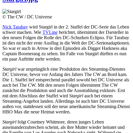
© The CW / DC Universe
Nick Tarabay
wird Stargirl in der 2. Staffel der DC-Serie das Leben
schwer machen. Wie
TVLine
berichtet, übernimmt der Darsteller in
den neuen Folgen die Rolle des DC-Schurken Eclipso. Für Tarabay
ist dies nicht der erste Ausflug in die Welt der DC-Serienadaptionen.
So war er auch in
Arrow
in drei Episoden als Digger Harkness aka
Captain Boomerang zu sehen. Im Falle von Stargirl dürften es nun
ein paar Auftritte mehr werden.
Stargirl
war ursprünglich eine Produktion des Streaming-Dienstes
DC Universe, bevor vor Anfang des Jahres The CW an Bord kam.
Die 1. Staffel lief entsprechend parallel sowohl bei DC Universe als
auch bei The CW. Mit den neuen Folgen übernimmt The CW
zunächst die Produktion und auch die Ausstrahlung exklusiv. Erst
mit dem Abschluss der Staffel wird
Stargirl
auch bei einem
Streaming-Angebot landen. Allerdings ist auch hier DC Universe
außen vor, stattdessen soll der neue amerikanische Streaming-Dienst
HBO Max die neue Heimat werden.
Stargirl
folgt Courtney Whitmore, deren junges Leben
auseinanderzubrechen scheint, als ihre Mutter wieder heiratet und
die Familie von Los Angeles nach Nebraska zieht. Während sie