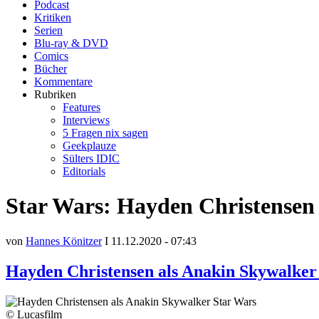
Podcast
Kritiken
Serien
Blu-ray & DVD
Comics
Bücher
Kommentare
Rubriken
Features
Interviews
5 Fragen nix sagen
Geekplauze
Sülters IDIC
Editorials
Star Wars: Hayden Christensen 
von
Hannes Könitzer
I 11.12.2020 - 07:43
Hayden Christensen als Anakin Skywalker
© Lucasfilm