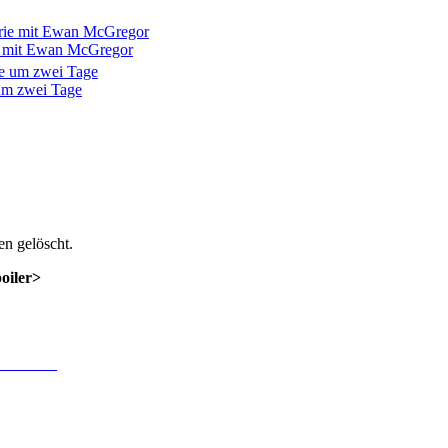
ie mit Ewan McGregor
 um zwei Tage
n gelöscht.
poiler>
 Anmeldung
.