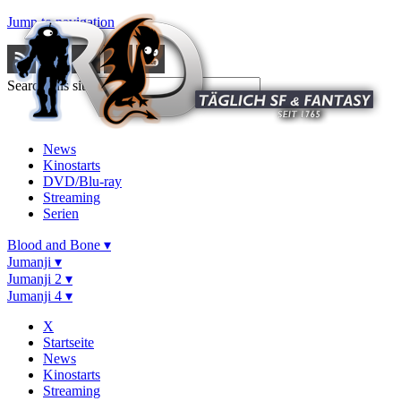
Jump to navigation
Search this site
News
Kinostarts
DVD/Blu-ray
Streaming
Serien
Blood and Bone ▾
Jumanji ▾
Jumanji 2 ▾
Jumanji 4 ▾
X
Startseite
News
Kinostarts
Streaming