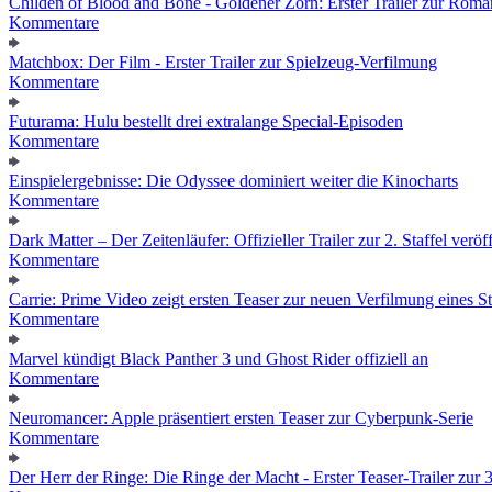
Childen of Blood and Bone - Goldener Zorn: Erster Trailer zur Roma
Kommentare
Matchbox: Der Film - Erster Trailer zur Spielzeug-Verfilmung
Kommentare
Futurama: Hulu bestellt drei extralange Special-Episoden
Kommentare
Einspielergebnisse: Die Odyssee dominiert weiter die Kinocharts
Kommentare
Dark Matter – Der Zeitenläufer: Offizieller Trailer zur 2. Staffel veröff
Kommentare
Carrie: Prime Video zeigt ersten Teaser zur neuen Verfilmung eines
Kommentare
Marvel kündigt Black Panther 3 und Ghost Rider offiziell an
Kommentare
Neuromancer: Apple präsentiert ersten Teaser zur Cyberpunk-Serie
Kommentare
Der Herr der Ringe: Die Ringe der Macht - Erster Teaser-Trailer zur 3.