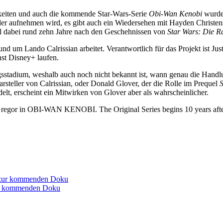
gkeiten und auch die kommende Star-Wars-Serie
Obi-Wan Kenobi
wurde 
eder aufnehmen wird, es gibt auch ein Wiedersehen mit Hayden Christe
oll dabei rund zehn Jahre nach den Geschehnissen von
Star Wars: Die Ra
d um Lando Calrissian arbeitet. Verantwortlich für das Projekt ist Jus
nst Disney+ laufen.
gsstadium, weshalb auch noch nicht bekannt ist, wann genau die Handlu
steller von Calrissian, oder Donald Glover, der die Rolle im Prequel
S
elt, erscheint ein Mitwirken von Glover aber als wahrscheinlicher.
egor in OBI-WAN KENOBI. The Original Series begins 10 years after t
zur kommenden Doku