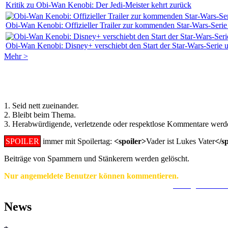
Kritik zu Obi-Wan Kenobi: Der Jedi-Meister kehrt zurück
Obi-Wan Kenobi: Offizieller Trailer zur kommenden Star-Wars-Ser
Obi-Wan Kenobi: Disney+ verschiebt den Start der Star-Wars-Serie
Mehr >
Regeln für Kommentare:
1. Seid nett zueinander.
2. Bleibt beim Thema.
3. Herabwürdigende, verletzende oder respektlose Kommentare werde
SPOILER
immer mit Spoilertag:
<spoiler>
Vader ist Lukes Vater
</s
Beiträge von Spammern und Stänkerern werden gelöscht.
Nur angemeldete Benutzer können kommentieren.
Ein Konto zu erstellen ist einfach und unkompliziert.
Hier geht's zur
News