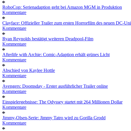
RoboCop: Serienadaption geht bei Amazon MGM in Produktion
Kommentare
Clayface: Offizieller Trailer zum ersten Horrorfilm des neuen DC-Un
Kommentare
Ryan Reynolds bestätigt weiteren Deadpool-Film
Kommentare
Afterlife with Archie: Comic-Adaption erhält grünes Licht
Kommentare
Abschied von Kaylee Hottle
Kommentare
Avengers: Doomsday - Erster ausführlicher Trailer online
Kommentare
Einspielergebnisse: The Odyssey startet mit 264 Millionen Dollar
Kommentare
Jimmy-Olsen-Serie: Jimmy Tatro wird zu Gorilla Grodd
Kommentare