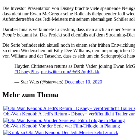
Die Investor-Präsentation von Disney brachte viele spannende Neui
dass nicht nur Ewan McGregor seine Rolle als titelgebender Jedi wi
Aufeindertreffen des Jedi-Meisters mit seinem ehemaligen Schüler s
Darüber hinaus verkündete Lucasfilm, dass man auch an einer Serie run
People
bekannt ist. Das Projekt soll ebenfalls auf dem Streaming-Die
Die Serie befindet sich aktuell noch in einem sehr frühen Entwicklun
zu einem Wiedersehen mit Billy Dee Williams, dem ursprünglichen Dar
von Williams und der Tatsache, dass es sich um ein Serienprojekt hand
Hayden Christensen returns as Darth Vader, joining Ewan McGr
#DisneyPlus
.
pic.twitter.com/9WR2npRUkk
— Star Wars (@starwars)
December 10, 2020
Mehr zum Thema
Obi-Wan Kenobi: A Jedi's Return - Disney+ veröffentlicht Trailer 
Obi-Wan Kenobi: Vor der Serie war Film-Trilogie in Planung