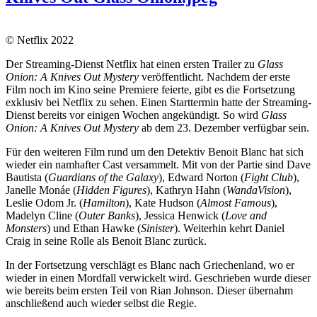
© Netflix 2022
Der Streaming-Dienst Netflix hat einen ersten Trailer zu
Glass
Onion: A Knives Out Mystery
veröffentlicht. Nachdem der erste
Film noch im Kino seine Premiere feierte, gibt es die Fortsetzung
exklusiv bei Netflix zu sehen. Einen Starttermin hatte der Streaming-
Dienst bereits vor einigen Wochen angekündigt. So wird
Glass
Onion: A Knives Out Mystery
ab dem 23. Dezember verfügbar sein.
Für den weiteren Film rund um den Detektiv
Benoit Blanc hat sich
wieder ein namhafter Cast versammelt. Mit von der Partie sind Dave
Bautista (
Guardians of the Galaxy
), Edward Norton (
Fight Club
),
Janelle Monáe (
Hidden Figures
), Kathryn Hahn (
WandaVision
),
Leslie Odom Jr. (
Hamilton
), Kate Hudson (
Almost Famous
),
Madelyn Cline (
Outer Banks
), Jessica Henwick (
Love and
Monsters
) und Ethan Hawke (
Sinister
). Weiterhin kehrt Daniel
Craig in seine Rolle als Benoit Blanc zurück.
In der Fortsetzung verschlägt es Blanc nach Griechenland, wo er
wieder in einen Mordfall verwickelt wird. Geschrieben wurde dieser
wie bereits beim ersten Teil von Rian Johnson. Dieser übernahm
anschließend auch wieder selbst die Regie.