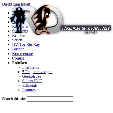
Direkt zum Inhalt
X
Startseite
News
Kinostarts
Streaming
Kritiken
Serien
DVD & Blu-Ray
Bücher
Kommentare
Comics
Rubriken
Interviews
5 Fragen nix sagen
Geekplauze
Sülters IDIC
Editorials
Features
Search this site