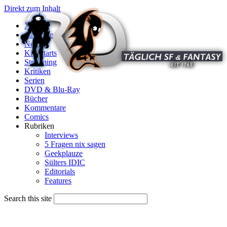
Direkt zum Inhalt
X
Startseite
News
Kinostarts
Streaming
Kritiken
Serien
DVD & Blu-Ray
Bücher
Kommentare
Comics
Rubriken
Interviews
5 Fragen nix sagen
Geekplauze
Sülters IDIC
Editorials
Features
Search this site