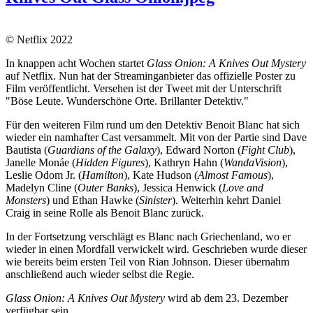
© Netflix 2022
In knappen acht Wochen startet
Glass Onion: A Knives Out Mystery
auf Netflix. Nun hat der Streaminganbieter das offizielle Poster zu
Film veröffentlicht. Versehen ist der Tweet mit der Unterschrift
"Böse Leute. Wunderschöne Orte. Brillanter Detektiv."
Für den weiteren Film rund um den Detektiv Benoit Blanc hat sich
wieder ein namhafter Cast versammelt. Mit von der Partie sind Dave
Bautista (
Guardians of the Galaxy
), Edward Norton (
Fight Club
),
Janelle Monáe (
Hidden Figures
), Kathryn Hahn (
WandaVision
),
Leslie Odom Jr. (
Hamilton
), Kate Hudson (
Almost Famous
),
Madelyn Cline (
Outer Banks
), Jessica Henwick (
Love and
Monsters
) und Ethan Hawke (
Sinister
). Weiterhin kehrt Daniel
Craig in seine Rolle als Benoit Blanc zurück.
In der Fortsetzung verschlägt es Blanc nach Griechenland, wo er
wieder in einen Mordfall verwickelt wird. Geschrieben wurde dieser
wie bereits beim ersten Teil von Rian Johnson. Dieser übernahm
anschließend auch wieder selbst die Regie.
Glass Onion: A Knives Out Mystery
wird ab dem 23. Dezember
verfügbar sein.