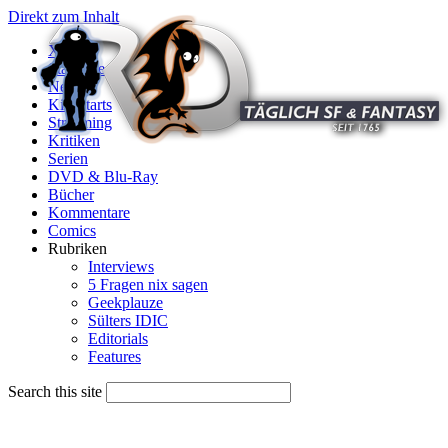
Direkt zum Inhalt
X
Startseite
News
Kinostarts
Streaming
Kritiken
Serien
DVD & Blu-Ray
Bücher
Kommentare
Comics
Rubriken
Interviews
5 Fragen nix sagen
Geekplauze
Sülters IDIC
Editorials
Features
Search this site