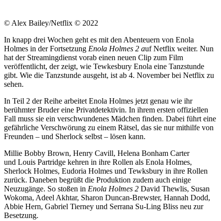
© Alex Bailey/Netflix © 2022
In knapp drei Wochen geht es mit den Abenteuern von Enola
Holmes in der Fortsetzung
Enola Holmes 2 a
uf Netflix weiter. Nun
hat der Streamingdienst vorab einen neuen Clip zum Film
veröffentlicht, der zeigt, wie Tewkesbury Enola eine Tanzstunde
gibt. Wie die Tanzstunde ausgeht, ist ab 4. November bei Netflix zu
sehen.
In Teil 2 der Reihe arbeitet Enola Holmes jetzt genau wie ihr
berühmter Bruder eine Privatdetektivin. In ihrem ersten offiziellen
Fall muss sie ein verschwundenes Mädchen finden. Dabei führt eine
gefährliche Verschwörung zu einem Rätsel, das sie nur mithilfe von
Freunden – und Sherlock selbst – lösen kann.
Millie Bobby Brown, Henry Cavill, Helena Bonham Carter
und Louis Partridge kehren in ihre Rollen als Enola Holmes,
Sherlock Holmes, Eudoria Holmes und Tewksbury in ihre Rollen
zurück. Daneben begrüßt die Produktion zudem auch einige
Neuzugänge. So stoßen in
Enola Holmes 2
David Thewlis, Susan
Wokoma, Adeel Akhtar, Sharon Duncan-Brewster, Hannah Dodd,
Abbie Hern, Gabriel Tierney und Serrana Su-Ling Bliss neu zur
Besetzung.