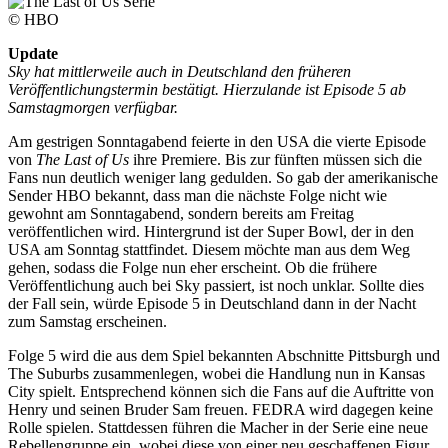
© HBO
Update
Sky hat mittlerweile auch in Deutschland den früheren
Veröffentlichungstermin bestätigt. Hierzulande ist Episode 5 ab
Samstagmorgen verfügbar.
Am gestrigen Sonntagabend feierte in den USA die vierte Episode
von
The Last of Us
ihre Premiere. Bis zur fünften müssen sich die
Fans nun deutlich weniger lang gedulden. So gab der amerikanische
Sender HBO bekannt, dass man die nächste Folge nicht wie
gewohnt am Sonntagabend, sondern bereits am Freitag
veröffentlichen wird. Hintergrund ist der Super Bowl, der in den
USA am Sonntag stattfindet. Diesem möchte man aus dem Weg
gehen, sodass die Folge nun eher erscheint. Ob die frühere
Veröffentlichung auch bei Sky passiert, ist noch unklar. Sollte dies
der Fall sein, würde Episode 5 in Deutschland dann in der Nacht
zum Samstag erscheinen.
Folge 5 wird die aus dem Spiel bekannten Abschnitte Pittsburgh und
The Suburbs zusammenlegen, wobei die Handlung nun in Kansas
City spielt. Entsprechend können sich die Fans auf die Auftritte von
Henry und seinen Bruder Sam freuen. FEDRA wird dagegen keine
Rolle spielen. Stattdessen führen die Macher in der Serie eine neue
Rebellengruppe ein, wobei diese von einer neu geschaffenen Figur