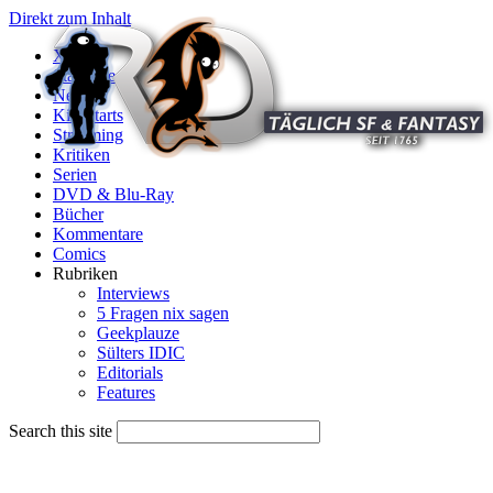
Direkt zum Inhalt
X
Startseite
News
Kinostarts
Streaming
Kritiken
Serien
DVD & Blu-Ray
Bücher
Kommentare
Comics
Rubriken
Interviews
5 Fragen nix sagen
Geekplauze
Sülters IDIC
Editorials
Features
Search this site