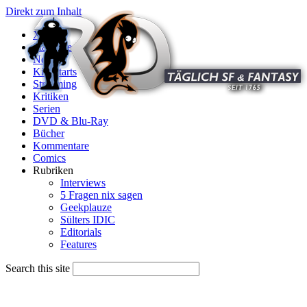
Direkt zum Inhalt
X
Startseite
News
Kinostarts
Streaming
Kritiken
Serien
DVD & Blu-Ray
Bücher
Kommentare
Comics
Rubriken
Interviews
5 Fragen nix sagen
Geekplauze
Sülters IDIC
Editorials
Features
Search this site