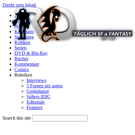
Direkt zum Inhalt
X
Startseite
News
Kinostarts
Streaming
Kritiken
Serien
DVD & Blu-Ray
Bücher
Kommentare
Comics
Rubriken
Interviews
5 Fragen nix sagen
Geekplauze
Sülters IDIC
Editorials
Features
Search this site