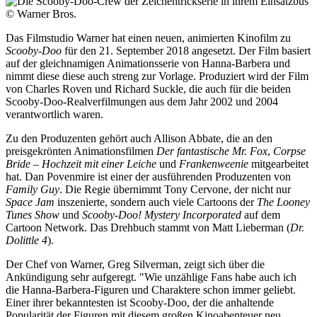
© Warner Bros.
Das Filmstudio Warner hat einen neuen, animierten Kinofilm zu
Scooby-Doo
für den 21. September 2018 angesetzt. Der Film basiert
auf der gleichnamigen Animationsserie von Hanna-Barbera und
nimmt diese diese auch streng zur Vorlage. Produziert wird der Film
von Charles Roven und Richard Suckle, die auch für die beiden
Scooby-Doo-Realverfilmungen aus dem Jahr 2002 und 2004
verantwortlich waren.
Zu den Produzenten gehört auch Allison Abbate, die an den
preisgekrönten Animationsfilmen
Der fantastische Mr. Fox
,
Corpse
Bride – Hochzeit mit einer Leiche
und
Frankenweenie
mitgearbeitet
hat. Dan Povenmire ist einer der ausführenden Produzenten von
Family Guy
. Die Regie übernimmt Tony Cervone, der nicht nur
Space Jam
inszenierte, sondern auch viele Cartoons der
The Looney
Tunes Show
und
Scooby-Doo! Mystery Incorporated
auf dem
Cartoon Network. Das Drehbuch stammt von Matt Lieberman (
Dr.
Dolittle 4
).
Der Chef von Warner, Greg Silverman, zeigt sich über die
Ankündigung sehr aufgeregt. "Wie unzählige Fans habe auch ich
die Hanna-Barbera-Figuren und Charaktere schon immer geliebt.
Einer ihrer bekanntesten ist Scooby-Doo, der die anhaltende
Popularität der Figuren mit diesem großen Kinoabenteuer neu