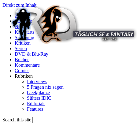
Direkt zum Inhalt
X
Startseite
News
Kinostarts
Streaming
Kritiken
Serien
DVD & Blu-Ray
Bücher
Kommentare
Comics
Rubriken
Interviews
5 Fragen nix sagen
Geekplauze
Sülters IDIC
Editorials
Features
Search this site