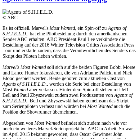
© ABC
Es ist offiziell. Marvel's
Most Wanted
, ein Spin-off zu
Agents of
S.H.I.E.L.D.
, hat eine Pilotbestellung durch den amerikanischen
Sender ABC erhalten. ABC President Paul Lee verkündete die
Bestellung auf der 2016 Winter Television Critics Association Press
Tour und erklärte zudem, dass die Verantwortlichen des Senders das
Skript des Piloten lieben würden.
Marvel's Most Wanted
soll sich auf die beiden Figuren Bobbi Morse
und Lance Hunter fokussieren, die von Adrianne Palicki und Nick
Blood gespielt werden. Beide gehören zum aktuellen Cast von
Agents of S.H.I.E.L.D.
, werden die Serie bei einer Bestellung von
Most Wanted
aber verlassen. Hinter dem Spin-off stehen mit Jeff
Bell and Paul Zbyszewski zudem zwei Produzenten von
Agents of
S.H.I.E.L.D.
. Bell und Zbyszewski haben gemeinsam das Skript
zum Serienpiloten verfasst und würden bei
Most Wanted
auch die
Position der Showrunner übernehmen.
Abgesehen von
Most Wanted
befindet sich zudem nach wie vor
noch ein weiteres Marvel-Serienprojekt bei ABC in Arbeit. So war
im April 2015 bekannt geworden, dass Oscar-Gewinner John