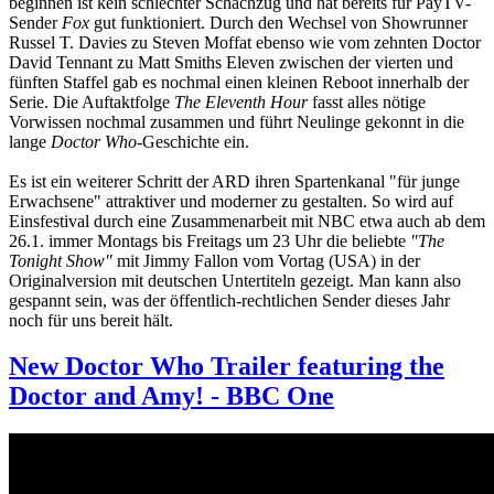
beginnen ist kein schlechter Schachzug und hat bereits für PayTV-
Sender
Fox
gut funktioniert. Durch den Wechsel von Showrunner
Russel T. Davies zu Steven Moffat ebenso wie vom zehnten Doctor
David Tennant zu Matt Smiths Eleven zwischen der vierten und
fünften Staffel gab es nochmal einen kleinen Reboot innerhalb der
Serie. Die Auftaktfolge
The Eleventh Hour
fasst alles nötige
Vorwissen nochmal zusammen und führt Neulinge gekonnt in die
lange
Doctor Who
-Geschichte ein.
Es ist ein weiterer Schritt der ARD ihren Spartenkanal "für junge
Erwachsene" attraktiver und moderner zu gestalten. So wird auf
Einsfestival durch eine Zusammenarbeit mit NBC etwa auch ab dem
26.1. immer Montags bis Freitags um 23 Uhr die beliebte
"The
Tonight Show"
mit Jimmy Fallon vom Vortag (USA) in der
Originalversion mit deutschen Untertiteln gezeigt. Man kann also
gespannt sein, was der öffentlich-rechtlichen Sender dieses Jahr
noch für uns bereit hält.
New Doctor Who Trailer featuring the
Doctor and Amy! - BBC One