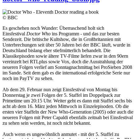
© BBC
Es geschehen noch Wunder: Überraschend holt sich
Einsfestival
Doctor Who
ins Programm - und das zur besten
Sendezeit. Die britische Kultshow, die in Großbritannien mit
Unterbrechungen seit über 50 Jahren bei der BBC läuft, wurde in
Deutschland bislang eher stiefmütterlich behandelt. Die
Klassikepisoden sowie ältere TV-Filme liefen zwar in den 90ern
vereinzelt bei RTLplus sowie Vox, doch die Ausstrahlung der
neueren Folgen verlief am Sonntagnachmittag bei ProSieben 2008
im Sande. Seit dem gab es die international erfolgreiche Serie nur
noch im PayTV zu sehen.
Ab dem 29. Februar nun zeigt Einsfestival von Montag bis
Donnerstag je zwei Folgen der 5. Staffel im Doppelpack zur
Primetime um 20:15 Uhr. Weiter geht es dann mit Staffel sechs bis
acht ab dem 16. März jeden Mittwoch in Einzelepisoden. Ob die
ersten vier Staffeln der New Who-Generation (2005) oder auch die
neueren Folgen mit Peter Capaldi ebenfalls zeitnah bei Einsfestival
zu sehen sein werden, ist noch nicht bekannt.
Auch wenn es ungewöhnlich anmutet - mit der 5. Staffel zu