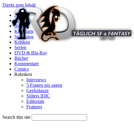
Direkt zum Inhalt
X
Startseite
News
Kinostarts
Streaming
Kritiken
Serien
DVD & Blu-Ray
Bücher
Kommentare
Comics
Rubriken
Interviews
5 Fragen nix sagen
Geekplauze
Sülters IDIC
Editorials
Features
Search this site