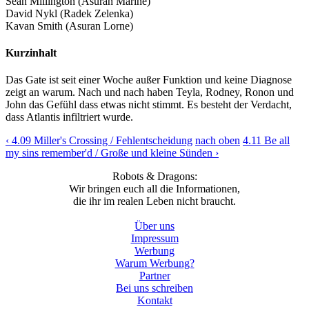
Sean Millington (Asuran Marine)
David Nykl (Radek Zelenka)
Kavan Smith (Asuran Lorne)
Kurzinhalt
Das Gate ist seit einer Woche außer Funktion und keine Diagnose
zeigt an warum. Nach und nach haben Teyla, Rodney, Ronon und
John das Gefühl dass etwas nicht stimmt. Es besteht der Verdacht,
dass Atlantis infiltriert wurde.
‹ 4.09 Miller's Crossing / Fehlentscheidung
nach oben
4.11 Be all
my sins remember'd / Große und kleine Sünden ›
Robots & Dragons:
Wir bringen euch all die Informationen,
die ihr im realen Leben nicht braucht.
Über uns
Impressum
Werbung
Warum Werbung?
Partner
Bei uns schreiben
Kontakt