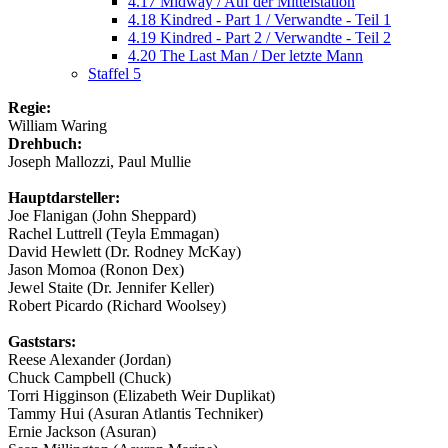
4.17 Midway / Auf der Mittelstation
4.18 Kindred - Part 1 / Verwandte - Teil 1
4.19 Kindred - Part 2 / Verwandte - Teil 2
4.20 The Last Man / Der letzte Mann
Staffel 5
Regie:
William Waring
Drehbuch:
Joseph Mallozzi, Paul Mullie
Hauptdarsteller:
Joe Flanigan (John Sheppard)
Rachel Luttrell (Teyla Emmagan)
David Hewlett (Dr. Rodney McKay)
Jason Momoa (Ronon Dex)
Jewel Staite (Dr. Jennifer Keller)
Robert Picardo (Richard Woolsey)
Gaststars:
Reese Alexander (Jordan)
Chuck Campbell (Chuck)
Torri Higginson (Elizabeth Weir Duplikat)
Tammy Hui (Asuran Atlantis Techniker)
Ernie Jackson (Asuran)