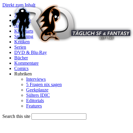
Direkt zum Inhalt
X
Startseite
News
Kinostarts
Streaming
Kritiken
Serien
DVD & Blu-Ray
Bücher
Kommentare
Comics
Rubriken
Interviews
5 Fragen nix sagen
Geekplauze
Sülters IDIC
Editorials
Features
Search this site