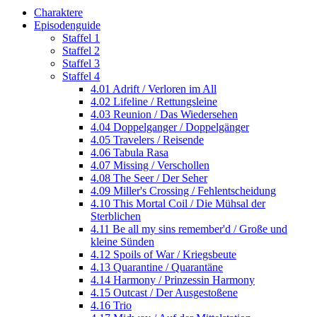
Charaktere
Episodenguide
Staffel 1
Staffel 2
Staffel 3
Staffel 4
4.01 Adrift / Verloren im All
4.02 Lifeline / Rettungsleine
4.03 Reunion / Das Wiedersehen
4.04 Doppelganger / Doppelgänger
4.05 Travelers / Reisende
4.06 Tabula Rasa
4.07 Missing / Verschollen
4.08 The Seer / Der Seher
4.09 Miller's Crossing / Fehlentscheidung
4.10 This Mortal Coil / Die Mühsal der
Sterblichen
4.11 Be all my sins remember'd / Große und
kleine Sünden
4.12 Spoils of War / Kriegsbeute
4.13 Quarantine / Quarantäne
4.14 Harmony / Prinzessin Harmony
4.15 Outcast / Der Ausgestoßene
4.16 Trio