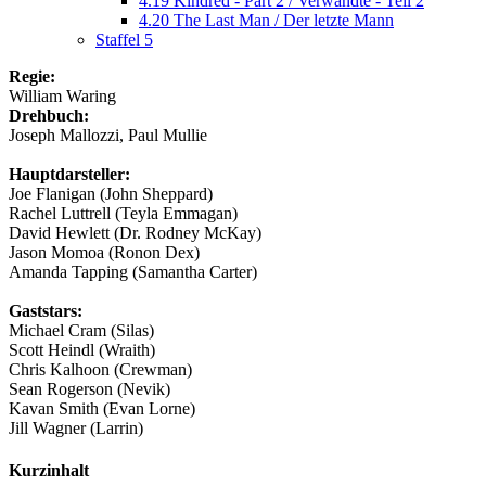
4.19 Kindred - Part 2 / Verwandte - Teil 2
4.20 The Last Man / Der letzte Mann
Staffel 5
Regie:
William Waring
Drehbuch:
Joseph Mallozzi, Paul Mullie
Hauptdarsteller:
Joe Flanigan (John Sheppard)
Rachel Luttrell (Teyla Emmagan)
David Hewlett (Dr. Rodney McKay)
Jason Momoa (Ronon Dex)
Amanda Tapping (Samantha Carter)
Gaststars:
Michael Cram (Silas)
Scott Heindl (Wraith)
Chris Kalhoon (Crewman)
Sean Rogerson (Nevik)
Kavan Smith (Evan Lorne)
Jill Wagner (Larrin)
Kurzinhalt