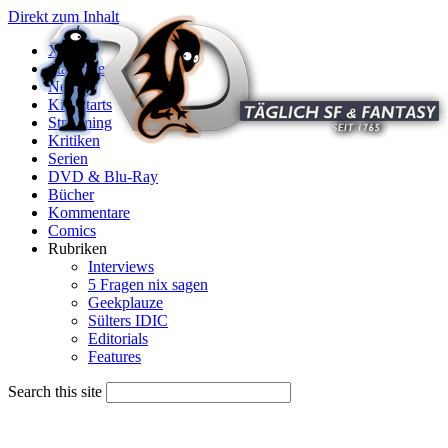
Direkt zum Inhalt
X
Startseite
News
Kinostarts
Streaming
Kritiken
Serien
DVD & Blu-Ray
Bücher
Kommentare
Comics
Rubriken
Interviews
5 Fragen nix sagen
Geekplauze
Sülters IDIC
Editorials
Features
Search this site