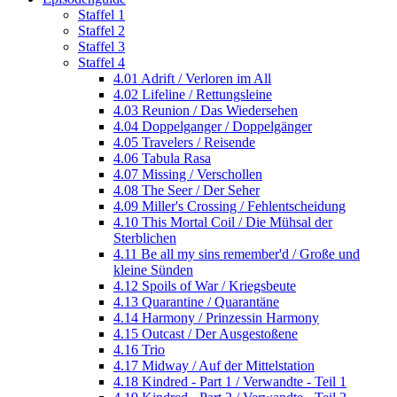
Staffel 1
Staffel 2
Staffel 3
Staffel 4
4.01 Adrift / Verloren im All
4.02 Lifeline / Rettungsleine
4.03 Reunion / Das Wiedersehen
4.04 Doppelganger / Doppelgänger
4.05 Travelers / Reisende
4.06 Tabula Rasa
4.07 Missing / Verschollen
4.08 The Seer / Der Seher
4.09 Miller's Crossing / Fehlentscheidung
4.10 This Mortal Coil / Die Mühsal der
Sterblichen
4.11 Be all my sins remember'd / Große und
kleine Sünden
4.12 Spoils of War / Kriegsbeute
4.13 Quarantine / Quarantäne
4.14 Harmony / Prinzessin Harmony
4.15 Outcast / Der Ausgestoßene
4.16 Trio
4.17 Midway / Auf der Mittelstation
4.18 Kindred - Part 1 / Verwandte - Teil 1