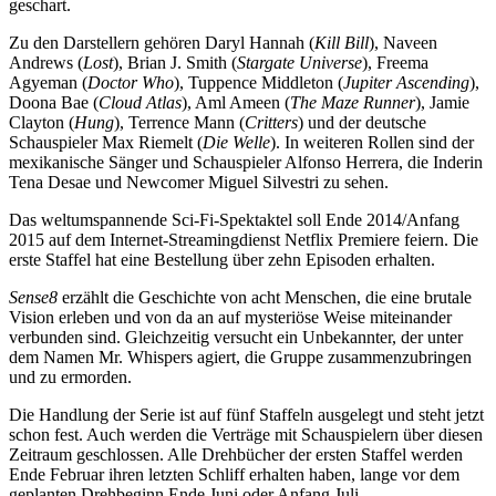
geschart.
Zu den Darstellern gehören Daryl Hannah (
Kill Bill
), Naveen
Andrews (
Lost
), Brian J. Smith (
Stargate Universe
), Freema
Agyeman (
Doctor Who
), Tuppence Middleton (
Jupiter Ascending
),
Doona Bae (
Cloud Atlas
), Aml Ameen (
The Maze Runner
), Jamie
Clayton (
Hung
), Terrence Mann (
Critters
) und der deutsche
Schauspieler Max Riemelt (
Die Welle
). In weiteren Rollen sind der
mexikanische Sänger und Schauspieler Alfonso Herrera, die Inderin
Tena Desae und Newcomer Miguel Silvestri zu sehen.
Das weltumspannende Sci-Fi-Spektaktel soll Ende 2014/Anfang
2015 auf dem Internet-Streamingdienst Netflix Premiere feiern. Die
erste Staffel hat eine Bestellung über zehn Episoden erhalten.
Sense8
erzählt die Geschichte von acht Menschen, die eine brutale
Vision erleben und von da an auf mysteriöse Weise miteinander
verbunden sind. Gleichzeitig versucht ein Unbekannter, der unter
dem Namen Mr. Whispers agiert, die Gruppe zusammenzubringen
und zu ermorden.
Die Handlung der Serie ist auf fünf Staffeln ausgelegt und steht jetzt
schon fest. Auch werden die Verträge mit Schauspielern über diesen
Zeitraum geschlossen. Alle Drehbücher der ersten Staffel werden
Ende Februar ihren letzten Schliff erhalten haben, lange vor dem
geplanten Drehbeginn Ende Juni oder Anfang Juli.