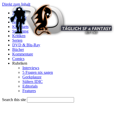
Direkt zum Inhalt
X
Startseite
News
Kinostarts
Streaming
Kritiken
Serien
DVD & Blu-Ray
Bücher
Kommentare
Comics
Rubriken
Interviews
5 Fragen nix sagen
Geekplauze
Sülters IDIC
Editorials
Features
Search this site