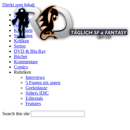
Direkt zum Inhalt
X
Startseite
News
Kinostarts
Streaming
Kritiken
Serien
DVD & Blu-Ray
Bücher
Kommentare
Comics
Rubriken
Interviews
5 Fragen nix sagen
Geekplauze
Sülters IDIC
Editorials
Features
Search this site