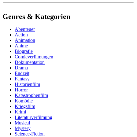
Genres & Kategorien
Abenteuer
Action
Animation
Anime
Biografie
Comicverfilmungen
Dokumentation
Drama
Endzeit
Fantasy
Historienfilm
Horror
Katastrophenfilm
Komödie
Kriegsfilm
Krimi
Literaturverfilmung
Musical
Mystery
Science-Fiction