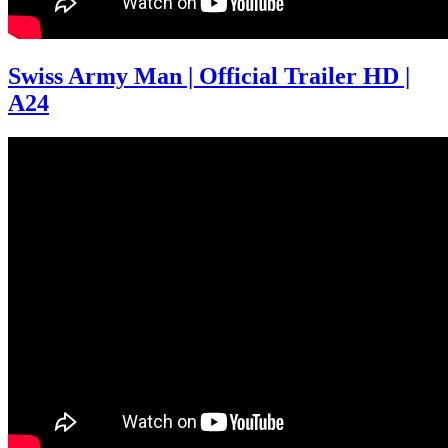
Swiss Army Man | Official Trailer HD |
A24