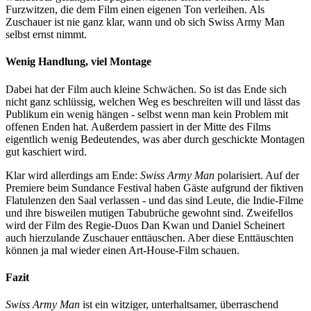
Furzwitzen, die dem Film einen eigenen Ton verleihen. Als
Zuschauer ist nie ganz klar, wann und ob sich Swiss Army Man
selbst ernst nimmt.
Wenig Handlung, viel Montage
Dabei hat der Film auch kleine Schwächen. So ist das Ende sich
nicht ganz schlüssig, welchen Weg es beschreiten will und lässt das
Publikum ein wenig hängen - selbst wenn man kein Problem mit
offenen Enden hat. Außerdem passiert in der Mitte des Films
eigentlich wenig Bedeutendes, was aber durch geschickte Montagen
gut kaschiert wird.
Klar wird allerdings am Ende:
Swiss Army Man
polarisiert. Auf der
Premiere beim Sundance Festival haben Gäste aufgrund der fiktiven
Flatulenzen den Saal verlassen - und das sind Leute, die Indie-Filme
und ihre bisweilen mutigen Tabubrüche gewohnt sind. Zweifellos
wird der Film des Regie-Duos Dan Kwan und Daniel Scheinert
auch hierzulande Zuschauer enttäuschen. Aber diese Enttäuschten
können ja mal wieder einen Art-House-Film schauen.
Fazit
Swiss Army Man
ist ein witziger, unterhaltsamer, überraschend