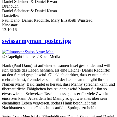
Daniel Scheinert & Daniel Kwan
Drehbuch:
Daniel Scheinert & Daniel Kwan
Darsteller:
Paul Dano, Daniel Radcliffe, Mary Elizabeth Winstead
Kinostart:
13.10.16
swissarmyman_poster.jpg
© Capelight Pictures / Koch Media
Hank (Paul Dano) ist auf einer einsamen Insel gestrandet und will
sich gerade das Leben nehmen, als eine Leiche (Daniel Radcliffe)
an den Strand gespült wird. Glücklich darüber, dass er nun nicht
mehr allein ist, freundet er sich mit der Leiche an und gibt ihr den
Namen Many. Bald findet er heraus, dass Manny sprechen kann und
übernatürliche Fähigkeiten besitzt; damit wird Manny für ihn so
etwas wie ein Schweizer Taschenmesser, das er für viele Zwecke
einsetzen kann. Außerdem hat Manny so gut wie alles über sein
ehemaliges Leben vergessen, sodass Hank beschließt mit
Nachbauten seinem Gedächtnis auf die Sprünge zu helfen.
Swiss Army Man
ist das Filmdebüt von Daniel Scheinert und Daniel