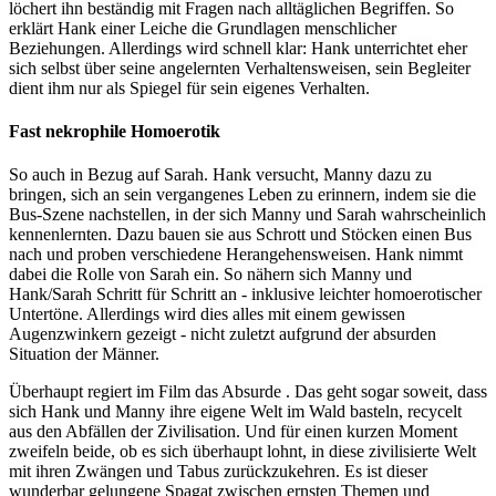
löchert ihn beständig mit Fragen nach alltäglichen Begriffen. So
erklärt Hank einer Leiche die Grundlagen menschlicher
Beziehungen. Allerdings wird schnell klar: Hank unterrichtet eher
sich selbst über seine angelernten Verhaltensweisen, sein Begleiter
dient ihm nur als Spiegel für sein eigenes Verhalten.
Fast nekrophile Homoerotik
So auch in Bezug auf Sarah. Hank versucht, Manny dazu zu
bringen, sich an sein vergangenes Leben zu erinnern, indem sie die
Bus-Szene nachstellen, in der sich Manny und Sarah wahrscheinlich
kennenlernten. Dazu bauen sie aus Schrott und Stöcken einen Bus
nach und proben verschiedene Herangehensweisen. Hank nimmt
dabei die Rolle von Sarah ein. So nähern sich Manny und
Hank/Sarah Schritt für Schritt an - inklusive leichter homoerotischer
Untertöne. Allerdings wird dies alles mit einem gewissen
Augenzwinkern gezeigt - nicht zuletzt aufgrund der absurden
Situation der Männer.
Überhaupt regiert im Film das Absurde . Das geht sogar soweit, dass
sich Hank und Manny ihre eigene Welt im Wald basteln, recycelt
aus den Abfällen der Zivilisation. Und für einen kurzen Moment
zweifeln beide, ob es sich überhaupt lohnt, in diese zivilisierte Welt
mit ihren Zwängen und Tabus zurückzukehren. Es ist dieser
wunderbar gelungene Spagat zwischen ernsten Themen und