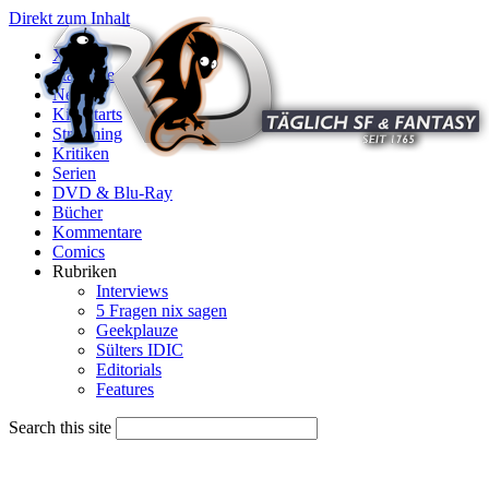
Direkt zum Inhalt
X
Startseite
News
Kinostarts
Streaming
Kritiken
Serien
DVD & Blu-Ray
Bücher
Kommentare
Comics
Rubriken
Interviews
5 Fragen nix sagen
Geekplauze
Sülters IDIC
Editorials
Features
Search this site