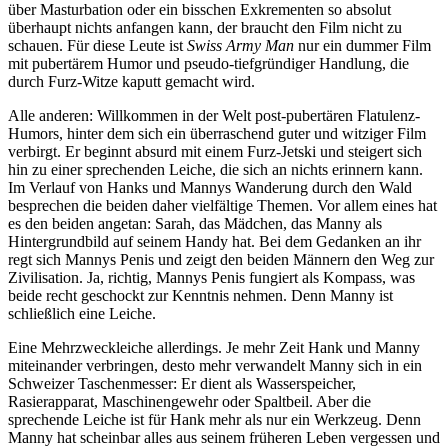
über Masturbation oder ein bisschen Exkrementen so absolut
überhaupt nichts anfangen kann, der braucht den Film nicht zu
schauen. Für diese Leute ist
Swiss Army Man
nur ein dummer Film
mit pubertärem Humor und pseudo-tiefgründiger Handlung, die
durch Furz-Witze kaputt gemacht wird.
Alle anderen: Willkommen in der Welt post-pubertären Flatulenz-
Humors, hinter dem sich ein überraschend guter und witziger Film
verbirgt. Er beginnt absurd mit einem Furz-Jetski und steigert sich
hin zu einer sprechenden Leiche, die sich an nichts erinnern kann.
Im Verlauf von Hanks und Mannys Wanderung durch den Wald
besprechen die beiden daher vielfältige Themen. Vor allem eines hat
es den beiden angetan: Sarah, das Mädchen, das Manny als
Hintergrundbild auf seinem Handy hat. Bei dem Gedanken an ihr
regt sich Mannys Penis und zeigt den beiden Männern den Weg zur
Zivilisation. Ja, richtig, Mannys Penis fungiert als Kompass, was
beide recht geschockt zur Kenntnis nehmen. Denn Manny ist
schließlich eine Leiche.
Eine Mehrzweckleiche allerdings. Je mehr Zeit Hank und Manny
miteinander verbringen, desto mehr verwandelt Manny sich in ein
Schweizer Taschenmesser: Er dient als Wasserspeicher,
Rasierapparat, Maschinengewehr oder Spaltbeil. Aber die
sprechende Leiche ist für Hank mehr als nur ein Werkzeug. Denn
Manny hat scheinbar alles aus seinem früheren Leben vergessen und