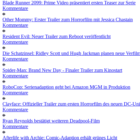
Blade Runner 2099: Prime Video präsentiert ersten Teaser zur Serie
Kommentare
Other Mommy: Erster Trailer zum Horrorfilm mit Jessica Chastain
Kommentare
Resident Evil: Neuer Trailer zum Reboot veröffentlicht
Kommentare
Die Schatzinsel: Ridley Scott und Hugh Jackman planen neue Verfil
Kommentare
Spider-Man: Brand New Day - Finaler Trailer zum Kinostart
Kommentare
RoboCop: Serienadaption geht bei Amazon MGM in Produktion
Kommentare
Clayface: Offizieller Trailer zum ersten Horrorfilm des neuen DC-Un
Kommentare
Ryan Reynolds bestätigt weiteren Deadpool-Film
Kommentare
Afterlife with Archie: Comic-Adaption erhält grünes Licht