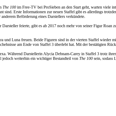
on
The 100
im Free-TV bei ProSieben an den Start geht, warten viele int
t sind. Erste Informationen zur neuen Staffel gibt es allerdings trotz
anderem Beförderung eines Darstellers verkündete.
arsteller feierte, gibt es ab 2017 noch mehr von seiner Figur Roan z
 und Luna freuen. Beide Figuren sind in der vierten Staffel wieder mi
schehnisse am Ende von Staffel 3 überlebt hat. Mit der bestätigten Rüc
a. Während Darstellerin Alycia Debnam-Carey in Staffel 3 trotz ihrer
oll jedoch weiterhin ein wichtiger Bestandteil von
The 100
sein, sodass L