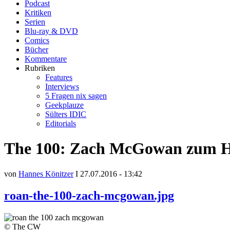
Podcast
Kritiken
Serien
Blu-ray & DVD
Comics
Bücher
Kommentare
Rubriken
Features
Interviews
5 Fragen nix sagen
Geekplauze
Sülters IDIC
Editorials
The 100: Zach McGowan zum Haup
von
Hannes Könitzer
I 27.07.2016 - 13:42
roan-the-100-zach-mcgowan.jpg
© The CW