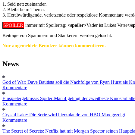
1. Seid nett zueinander.
2. Bleibt beim Thema.
3. Herabwürdigende, verletzende oder respektlose Kommentare werde
SPOILER
immer mit Spoilertag:
<spoiler>
Vader ist Lukes Vater
</s
Beiträge von Spammern und Stänkerern werden gelöscht.
Nur angemeldete Benutzer können kommentieren.
Ein Konto zu erstellen ist einfach und unkompliziert.
Hier geht's zur
News
God of War: Dave Bautista soll die Nachfolge von Ryan Hurst als Kra
Kommentare
Einspielergebnisse: Spider-Man 4 gelingt der zweitbeste Kinostart alle
Kommentare
Crystal Lake: Die Serie wird hierzulande von HBO Max gezeigt
Kommentare
The Secret of Secrets: Netflix hat mit Morgan Spector seinen Hauptda