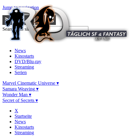
Jump to navigation
Search this site
News
Kinostarts
DVD/Blu-ray
Streaming
Serien
Marvel Cinematic Universe ▾
Samara Weaving ▾
Wonder Man ▾
Secret of Secrets ▾
X
Startseite
News
Kinostarts
Streaming