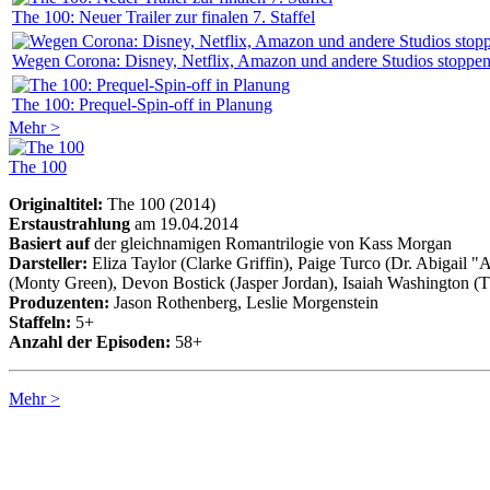
The 100: Neuer Trailer zur finalen 7. Staffel
Wegen Corona: Disney, Netflix, Amazon und andere Studios stoppen
The 100: Prequel-Spin-off in Planung
Mehr >
The 100
Originaltitel:
The 100 (2014)
Erstaustrahlung
am 19.04.2014
Basiert auf
der gleichnamigen Romantrilogie von Kass Morgan
Darsteller:
Eliza Taylor (Clarke Griffin), Paige Turco (Dr. Abigail
(Monty Green), Devon Bostick (Jasper Jordan), Isaiah Washington (
Produzenten:
Jason Rothenberg, Leslie Morgenstein
Staffeln:
5+
Anzahl der Episoden:
58+
Mehr >
Regeln für Kommentare: