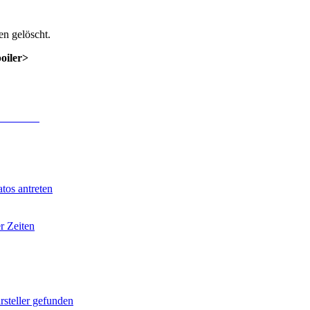
n gelöscht.
poiler>
 Anmeldung
.
tos antreten
r Zeiten
rsteller gefunden