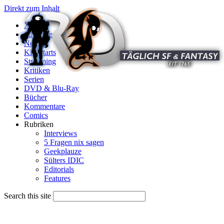
Direkt zum Inhalt
X
Startseite
News
Kinostarts
Streaming
Kritiken
Serien
DVD & Blu-Ray
Bücher
Kommentare
Comics
Rubriken
Interviews
5 Fragen nix sagen
Geekplauze
Sülters IDIC
Editorials
Features
Search this site