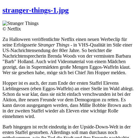
stranger-things-1.jpg
© Netflix
Zu Halloween veröffentlichte Netflix einen neuen Werbeclip für
seine Erfolgsserie
Stranger Things
- in VHS-Qualität im Stile einer
US-Nachrichtensendung der 80er Jahre. So berichtet die
Nachrichtensprecherin Brenda Woods von der vermissten Barbara
"Barb" Holland. Auch wird Videomaterial von einem Mädchen
gezeigt, das in Supermärkten große Mengen Eggos-Waffeln klaut.
Wer sie gesehen habe, möge sich bei Chief Jim Hopper melden.
Hopper ist es auch, der zum Ende der ersten Staffel Elevens
Lieblingessen (eben Eggos-Waffeln) an einer Stelle im Wald ablegt.
Schon da war klar, dass sie nicht einfach verschwunden ist bei der
Aktion, ihre neuen Freunde vor dem Demogorgon zu retten. Es
kann davon ausgegangen werden, dass Millie Bobbie Brown auch
in der zweiten Staffel wieder als Eleven eine wichtige Rolle
einnehmen wird.
Barb hingegen ist recht eindeutig in der Upside-Down-Welt in der
ersten Staffel gestorben. Allerdings soll man durchaus noch
mitbekommen, wie ihr Tod die Stadt und ihre Freunde nachhaltig