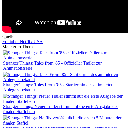
Quelle:
Youtube: Netflix USA
Mehr zum Thema
Stranger Things: Tales from '85 - Offizieller Trailer zur
Animationsserie
Stranger Things: Tales From ’85 - Starttermin des animiterten
Ablegers bekannt
Stranger Things: Neuer Trailer stimmt auf die erste Ausgabe der
finalen Staffel ein