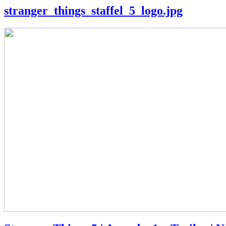
stranger_things_staffel_5_logo.jpg